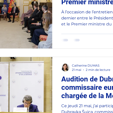
Premier ministr
Monténégro, Mil
À l’occasion de l’entretien
dernier entre le Présiden
et le Premier ministre du
Spajić, j’ai représenté Céd
commission des Affaires é
et des Forces armées du 
intervenue alors que le M
vingt ans de son indépen
référendum du 21 mai 200
Catherine DUMAS
occidentaux a connu une 
21 mai
2 min de lecture
Audition de Dub
commissaire eu
chargée de la M
Ce jeudi 21 mai, j’ai partic
Dubravka Šuica, commiss