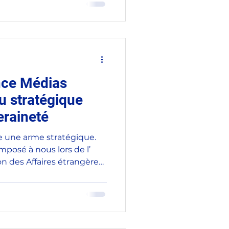
roupe d'amitié France-
n, Président de la
européennes, Sylvie
-présidents du Sénat. J’y
n, Président de la
nce Médias
u stratégique
eraineté
e une arme stratégique.
imposé à nous lors de l’
n des Affaires étrangères,
es armées du Sénat, de
, présidente-directrice
 Monde , que j’ai eu
er avril, au nom de notre
Au-delà de l’exercice