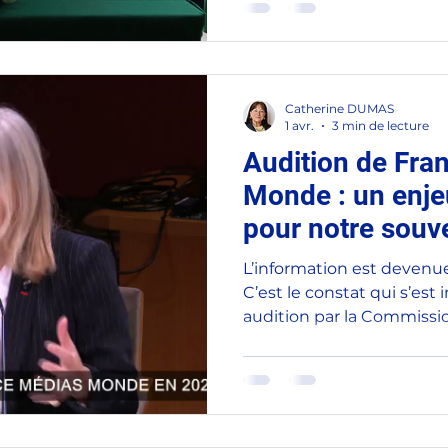
Marseille, Président du g
Italie, Jean-François Rapi
Commission des Affaires 
Robert et Loïc Hervé, vice
Catherine DUMAS
ai représenté Cédric Perri
1 avr.
3 min de lecture
Commission
Audition de Fra
Monde : un enje
pour notre souv
L’information est devenu
C’est le constat qui s’est 
audition par la Commissio
de la défense et des forc
Marie-Christine Saragosse
générale de France Médias
l’honneur de présider ce 1
président Cédric Perrin . 