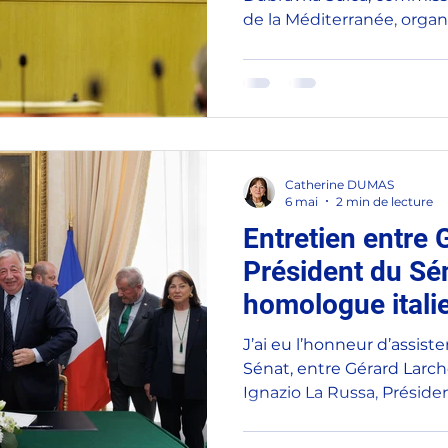
de la Méditerranée, organ
Commission des Affaires 
et des forces armées, prés
la Commission des Affair
par Jean-François Rapin. C
dans le cadre du Pacte po
présenté par la Commissi
Catherine DUMAS
octobre 2025. Ce pacte p
6 mai
2 min de lecture
Entretien entre 
Président du Sén
homologue itali
Russa
J’ai eu l’honneur d’assister
Sénat, entre Gérard Larch
Ignazio La Russa, Préside
République italienne, à l
déplacement à Paris. En 