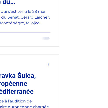
e du
ojko Spajić
 qui s’est tenu le 28 mai
t du Sénat, Gérard Larcher,
 Monténégro, Milojko
ric Perrin, président de la
trangères, de la Défense
Sénat. Cette rencontre est
onténégro célébrait les
dance. Depuis le
6, ce pays des Balkans
évolution s
ravka Šuica,
ropéenne
éditerranée
ipé à l’audition de
aire européenne chargée