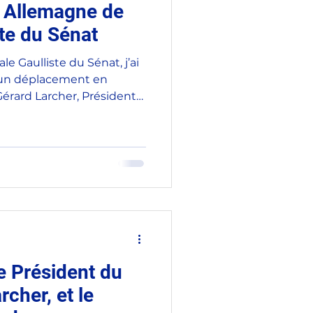
 Allemagne de
ste du Sénat
le Gaulliste du Sénat, j’ai
à un déplacement en
érard Larcher, Président
de l’Amicale Gaulliste
de Legge. Cette
alement Jean-François
mmission des Affaires
nsi que Ronan Le Gleut,
rparlementaire d’amitié
mission s’est déroulée
le Président du
rcher, et le