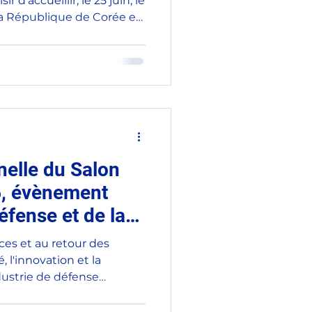
ir d'accueillir, le 25 juin, le
a République de Corée en
urisme
woon. À cette occasion,
vités de notre groupe
 38 membres engagés en
es relations entre nos
ucation
Femmes
ment fait part du
rai début juillet à Séoul,
es, afin de p
nelle du Salon
6, évènement
éfense et de la
es et au retour des
, l'innovation et la
ustrie de défense
urs pour garantir la
enforcer notre