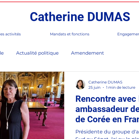
Catherine DUMAS
es activités
Mandats et fonctions
Engagemen
le
Actualité politique
Amendement
luxe
Budget
Chine
Conseil de Paris
Corée
Catherine DUMAS
25 juin
1 min de lecture
Rencontre avec 
)
Evènements, foire, salons, congrès
France / Mond
ambassadeur de
de Corée en Fra
çaise
Groupes d'amitié
Groupe d'études
Paris
Excellence M.
Présidente du groupe d'