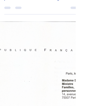
sur les défis des fatbikes à Paris
Retrouvez mon intervention (à 13'35) dans
l’émission Parigo Je me suis exprimée le 13
juin dernier dans l’émission Parigo sur France
3 Paris-Ile-de-France, consacrée aux défis
posés par l’essor du vélo en France. En
quelques années, le vélo est devenu un mode
de transport de masse, notamment à Paris et
en petite couronne. Cette évolution positive
en faveur des mobilités douces
s’accompagne toutefois de nouveaux défis en
matière de partage de l’espace public et de
sécurité. Pa