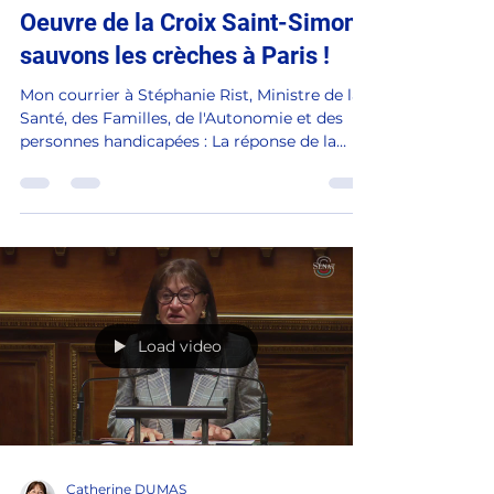
Catherine DUMAS
26 mai
1 min de lecture
Face à la cessation d'activité
annoncée de la Fondation
Oeuvre de la Croix Saint-Simon,
sauvons les crèches à Paris !
Mon courrier à Stéphanie Rist, Ministre de la
Santé, des Familles, de l'Autonomie et des
personnes handicapées : La réponse de la
ministre en date du 19 juin :