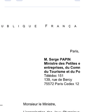
28 avr.
2 min de lecture
Réarmement civique : signature
d'un partenariat concret entre
l'Heure Civique et l'ESCP
Business School
Face aux fragilités du lien social, renforcer
l’engagement citoyen est une exigence
collective à laquelle il est nécessaire
d’apporter des réponses concrètes. C’est tout
le sens de la signature du partenariat entre
l’Heure Civique et ESCP Business School, que
j’ai eu le plaisir d’accueillir ce mardi 28 avril
au Sénat. Cette soirée s’est tenue en présence
de nombreuses personnalités engagées,
parmi lesquelles Jean-Pierre Raffarin, ancien
Premier ministre, Léon Laulusa, directe