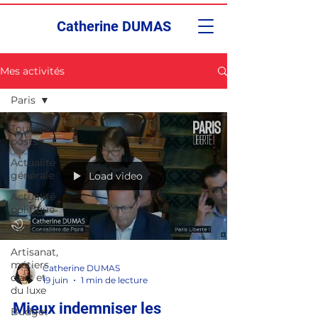
Catherine DUMAS
Mes activités
Paris
Tous les
posts
Actualité
générale
Load video
Actualité
politique
Amendement
Artisanat,
métiers
Catherine DUMAS
d'art et
19 juin
1 min de lecture
du luxe
Mieux indemniser les
Budget