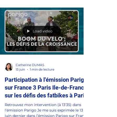
conflits de haute intensité, l'innovation et la
performance de notre industrie de défense
demeurent des défis majeurs pour garantir la
sécurité de la France et renforcer notre
souveraineté stratégique. Vice-présidente de
la Commission des Affaires étrangères, de la
défense et des forces armées du Sénat, je me
suis rendue ce mercredi 17 juin au salon
Eurosatory 2026, aux côtés de Gérard
Larcher, Président du Sénat, et les membres
Load video
de
Catherine DUMAS
13 juin
1 min de lecture
Participation à l'émission Parigo
sur France 3 Paris Ile-de-France