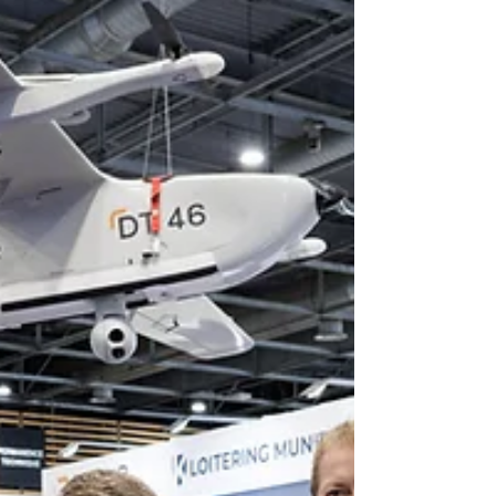
également, la tribune que j’ai rédigée au nom
de la majorité #Le17eAuCoeur avec notre
maire Geoffroy Boulard sur un enjeu
essentiel pour les Parisiens : la tranquillité
publique ! Lire le journal municipal ici :
http://urlr.me/3bjUKu