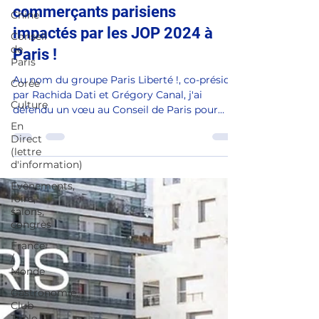
commerçants parisiens
Chine
impactés par les JOP 2024 à
Conseil
de
Paris !
Paris
Au nom du groupe Paris Liberté !, co-présidés
Corée
par Rachida Dati et Grégory Canal, j'ai
Culture
défendu un vœu au Conseil de Paris pour
demander une indemnisation plus juste des
En
Direct
commerçants impactés par les restrictions
(lettre
mises en place durant les Jeux Olympiques et
d'information)
Paralympiques de 2024 à Paris. J'ai
notamment demandé : la révision des
Evènements,
foire,
critères d'indemnisation, le réexamen des
salons,
dossiers rejetés, et un accompagnement
congrès
renforcé pour les professionnels concernés.
France
/
Monde
Gastronomie,
Club
Table