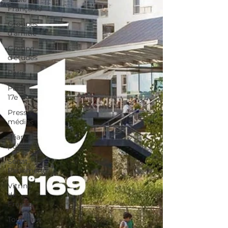
Française
Groupes
d'amitié
Groupe
d'études
Paris
Paris
17e
Presse,
médias
Séance
publique
Sénat,
Parlement
Vitrine
de
France
Tourisme