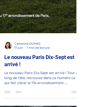
Catherine DUMAS
17 juin
1 min de lecture
Le nouveau Paris Dix-Sept est
arrivé !
Le nouveau Paris Dix-Sept est arrivé ! Tout au
long de l’été, retrouvez dans ce numéro ce
qui fait vibrer le 17e arrondissement :
actualités, événements, initiatives locales,
idées de sorties et découvertes. À lire