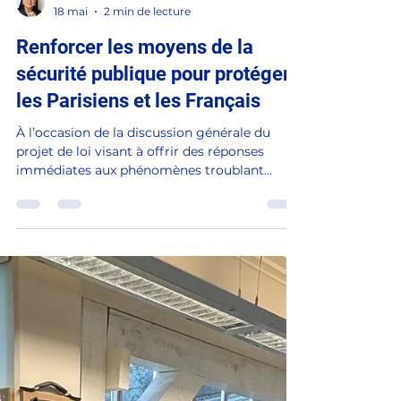
Load video
Catherine DUMAS
18 mai
2 min de lecture
Renforcer les moyens de la
sécurité publique pour protéger
les Parisiens et les Français
À l’occasion de la discussion générale du
projet de loi visant à offrir des réponses
immédiates aux phénomènes troublant
l'ordre public, la sécurité et la tranquillité de
nos concitoyens ("RIPOST"), examiné au
Sénat depuis le 18 mai, je suis intervenue en
séance publique. J'ai rappelé au ministre de