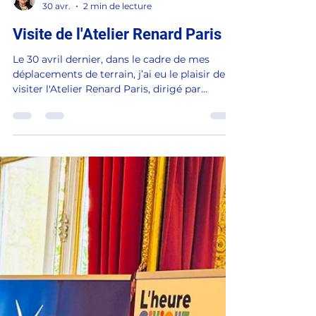
Catherine DUMAS
30 avr.
2 min de lecture
Visite de l'Atelier Renard Paris
Le 30 avril dernier, dans le cadre de mes
déplacements de terrain, j’ai eu le plaisir de
visiter l'Atelier Renard Paris, dirigé par
Brigitte Montaut et Rémi Meunier. Situé à
proximité immédiate de l’Assemblée
nationale, cet atelier de sellerie-maroquinerie
incarne un savoir-faire artisanal d’exception.
Fondé en 1930 par Joseph Renard,