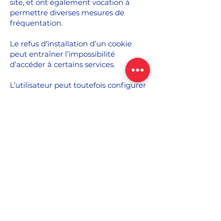
site, et ont également vocation à
permettre diverses mesures de
fréquentation.
Le refus d’installation d’un cookie
peut entraîner l’impossibilité
d’accéder à certains services.
L’utilisateur peut toutefois configurer
son ordinateur pour refuser
l’installation des cookies en
configurant son navigateur interne
comme suit :
Sous Internet Explorer : Menu “Outils
> Options Internet”. Cliquez sur
“Confidentialité” et choisissez
“Bloquer tous les cookies”. Validez sur
“OK”.
Sous Firefox : Menu “Outils >
Options”. Cliquez sur l'option “Vie