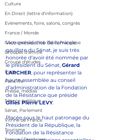
Culture
En Direct (lettre d'information)
Evènements, foire, salons, congrès
France / Monde
Gastronomie, Club Table Française
Vice-présidente de l'amicale 
gaulliste du Sénat, je suis très 
Groupes d'amitié
honorée d'avoir été nommée par 
Groupe d'études
le président du Sénat, 
Gérard 
Paris
LARCHER
, pour représenter la 
haute assemblée au conseil 
Paris 17e
d'administration de la Fondation 
Presse, médias
de la Résistance que préside 
Séance publique
Gilles Pierre LEVY
.
Sénat, Parlement
Placée sous le haut patronage du 
Vitrine de France
Président de la République, la 
Tourisme
Fondation de la Résistance 
France / Territoires