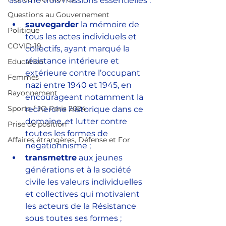
assume trois missions essentielles :
Questions au Gouvernement
sauvegarder
 la mémoire de 
Politique
tous les actes individuels et 
COVID-19
collectifs, ayant marqué la 
résistance intérieure et 
Education
extérieure contre l’occupant 
Femmes
nazi entre 1940 et 1945, en 
Rayonnement
encourageant notamment la 
Sports / JO Paris 2024
recherche historique dans ce 
domaine, et lutter contre 
Prise de position
toutes les formes de 
Affaires étrangères, Défense et For
négationnisme ;
transmettre
 aux jeunes 
générations et à la société 
civile les valeurs individuelles 
et collectives qui motivaient 
les acteurs de la Résistance 
sous toutes ses formes ;