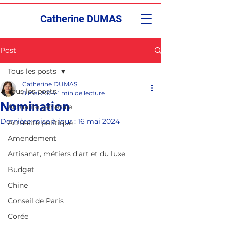
Catherine DUMAS
Post
Tous les posts
Catherine DUMAS
Tous les posts
8 mai 2024
1 min de lecture
Nomination
Actualité générale
Dernière mise à jour :
16 mai 2024
Actualité politique
Amendement
Artisanat, métiers d'art et du luxe
Budget
Chine
Conseil de Paris
Corée