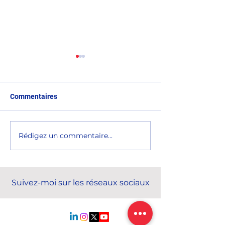
Commentaires
Rédigez un commentaire...
Clôture de l'Assemblée
Célébration des 
générale ordinaire de
l'École hôtelièr
l'UNIFAB
Suivez-moi sur les réseaux sociaux