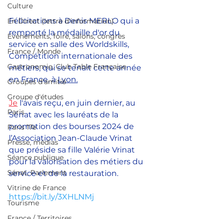
Culture
Félicitations à Denis MERLO qui a 
En Direct (lettre d'information)
remporté la médaille d'or du 
Evènements, foire, salons, congrès
service en salle des Worldskills, 
France / Monde
Compétition internationale des 
Gastronomie, Club Table Française
métiers, qui se tenait cette année 
en France, à 
Lyon.
Groupes d'amitié
Groupe d'études
Je
 l'avais reçu, en juin dernier, au 
Paris
Sénat avec les lauréats de la 
promotion des bourses 2024 de 
Paris 17e
l’Association Jean-Claude Vrinat 
Presse, médias
que préside sa fille Valérie Vrinat 
Séance publique
pour la valorisation des métiers du 
Sénat, Parlement
service et de la restauration.
Vitrine de France
https://bit.ly/3XHLNMj
Tourisme
France / Territoires