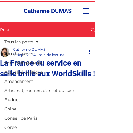
Catherine DUMAS
Post
Tous les posts
Catherine DUMAS
Tous les posts
16 sept. 2024
1 min de lecture
La France du service en
Actualité générale
salle brille aux WorldSkills !
Actualité politique
Amendement
Artisanat, métiers d'art et du luxe
Budget
Chine
Conseil de Paris
Corée