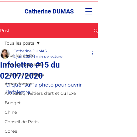
Catherine DUMAS
Post
Tous les posts
Catherine DUMAS
Tous les posts
2 juil. 2020
1 min de lecture
Infolettre #15 du
Actualité générale
02/07/2020
Actualité politique
Amendement
Cliquer sur la photo pour ouvrir 
l'infolettre.
Artisanat, métiers d'art et du luxe
Budget
Chine
Conseil de Paris
Corée