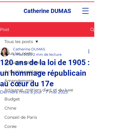
Catherine DUMAS
Post
Tous les posts
Catherine DUMAS
Tous les posts
6 mai 2025
2 min de lecture
120 ans de la loi de 1905 :
Actualité générale
un hommage républicain
Actualité politique
Amendement
au cœur du 17e
Artisanat, métiers d'art et du luxe
Dernière mise à jour :
7 mai 2025
Budget
Chine
Conseil de Paris
Corée