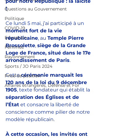
pour notre République : la laïcité 
!
Questions au Gouvernement
Politique
Ce lundi 5 mai, j’ai participé à un 
COVID-19
moment fort de la vie 
Education
républicaine
, au 
Temple Pierre 
Brossolette
, 
siège de la Grande 
Femmes
Loge de France, situé dans le 17e 
Rayonnement
arrondissement de Paris
. 
Sports / JO Paris 2024
Cette 
cérémonie marquait les 
Prise de position
120 ans de la loi du 9 décembre 
Affaires étrangères, Défense et For
1905
, texte fondateur qui établit la 
séparation des Églises et de 
l’État
 et consacre la liberté de 
conscience comme pilier de notre 
modèle républicain. 
À cette occasion, les invités ont 