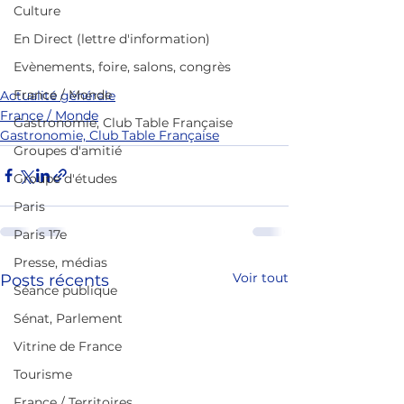
Culture
En Direct (lettre d'information)
Evènements, foire, salons, congrès
France / Monde
Actualité générale
France / Monde
Gastronomie, Club Table Française
Gastronomie, Club Table Française
Groupes d'amitié
Groupe d'études
Paris
Paris 17e
Presse, médias
Voir tout
Posts récents
Séance publique
Sénat, Parlement
Vitrine de France
Tourisme
France / Territoires