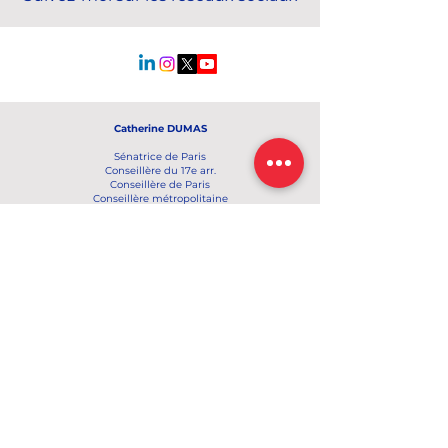
Catherine DUMAS
Sénatrice de Paris
Conseillère du 17e arr.
Conseillère de Paris
Conseillère métropolitaine
c.dumas@senat.fr
Sénat
15 rue de Vaugirard
75291 Paris cedex 06
Restez informé(e) !
Prénom
Nom de famille