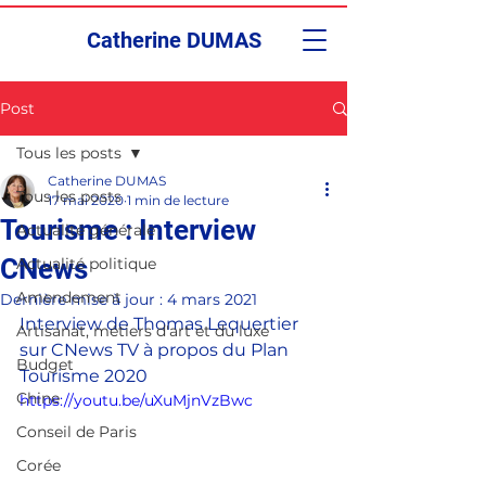
Catherine DUMAS
Post
Tous les posts
Catherine DUMAS
Tous les posts
17 mai 2020
1 min de lecture
Tourisme : Interview
Actualité générale
CNews
Actualité politique
Amendement
Dernière mise à jour :
4 mars 2021
Interview de Thomas Lequertier 
Artisanat, métiers d'art et du luxe
sur CNews TV à propos du Plan 
Budget
Tourisme 2020 
Chine
https://youtu.be/uXuMjnVzBwc
Conseil de Paris
Corée