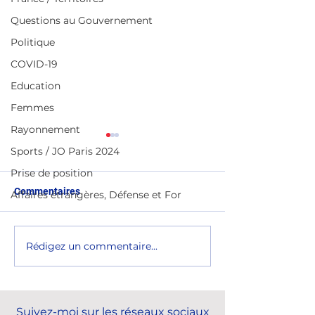
Questions au Gouvernement
Politique
COVID-19
Education
Femmes
Rayonnement
Sports / JO Paris 2024
Prise de position
Commentaires
Affaires étrangères, Défense et For
Rédigez un commentaire...
Clôture de l'Assemblée
Célébration des 
générale ordinaire de
l'École hôtelièr
l'UNIFAB
Suivez-moi sur les réseaux sociaux