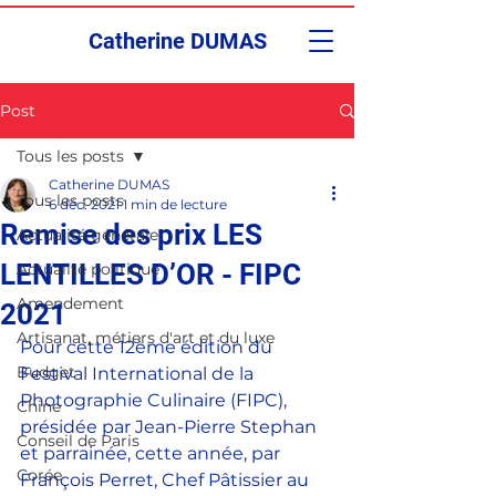
Catherine DUMAS
Post
Tous les posts
Catherine DUMAS
Tous les posts
6 déc. 2021
1 min de lecture
Remise des prix LES
Actualité générale
LENTILLES D’OR - FIPC
Actualité politique
Amendement
2021
Artisanat, métiers d'art et du luxe
Pour cette 12ème édition du 
Budget
Festival International de la  
Photographie Culinaire (FIPC), 
Chine
présidée par Jean-Pierre Stephan 
Conseil de Paris
et parrainée, cette année, par 
Corée
François Perret, Chef Pâtissier au 