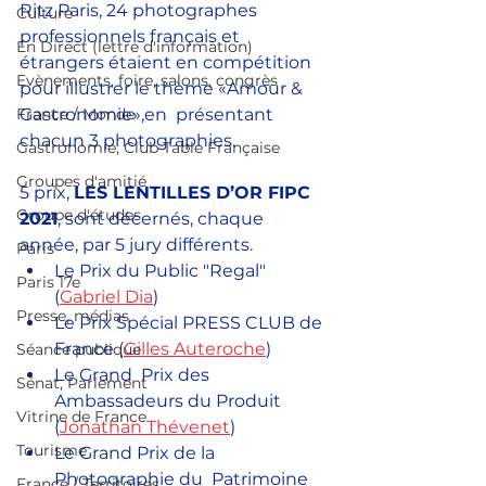
Ritz Paris, 24 photographes 
Culture
professionnels français et 
En Direct (lettre d'information)
étrangers étaient en compétition 
Evènements, foire, salons, congrès
pour illustrer le thème «Amour & 
France / Monde
Gastronomie»,en  présentant 
chacun 3 photographies.
Gastronomie, Club Table Française
Groupes d'amitié
5 prix, 
LES LENTILLES D’OR FIPC 
Groupe d'études
2021
, sont décernés, chaque 
année, par 5 jury différents.
Paris
Le Prix du Public "Regal" 
Paris 17e
(
Gabriel Dia
)
Presse, médias
Le Prix Spécial PRESS CLUB de 
France (
Gilles Auteroche
)
Séance publique
Le Grand  Prix des 
Sénat, Parlement
Ambassadeurs du Produit 
Vitrine de France
(
Jonathan Thévenet
)
Tourisme
Le Grand Prix de la 
Photographie du  Patrimoine 
France / Territoires