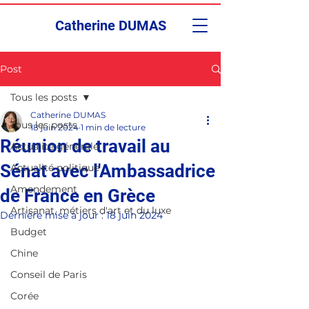
Catherine DUMAS
Post
Tous les posts
Catherine DUMAS
Tous les posts
18 juin 2024
1 min de lecture
Réunion de travail au
Actualité générale
Sénat avec l'Ambassadrice
Actualité politique
Amendement
de France en Grèce
Artisanat, métiers d'art et du luxe
Dernière mise à jour :
18 juin 2024
Budget
Chine
Conseil de Paris
Corée