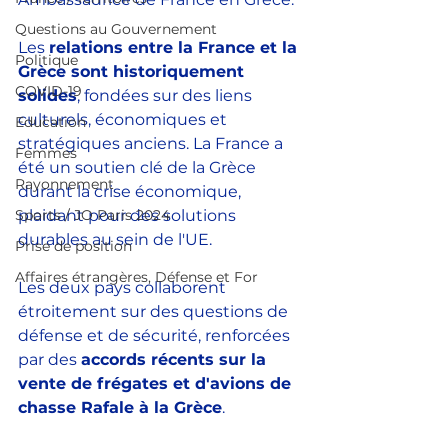
Questions au Gouvernement
Les 
relations entre la France et la 
Politique
Grèce sont historiquement 
COVID-19
solides
, fondées sur des liens 
culturels, économiques et 
Education
stratégiques anciens. La France a 
Femmes
été un soutien clé de la Grèce 
Rayonnement
durant la crise économique, 
plaidant pour des solutions 
Sports / JO Paris 2024
durables au sein de l'UE. 
Prise de position
Affaires étrangères, Défense et For
Les deux pays collaborent 
étroitement sur des questions de 
défense et de sécurité, renforcées 
par des 
accords récents sur la 
vente de frégates et d'avions de 
chasse Rafale à la Grèce
.