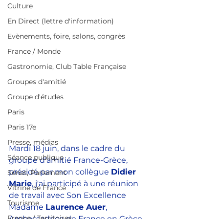
Culture
En Direct (lettre d'information)
Evènements, foire, salons, congrès
France / Monde
Gastronomie, Club Table Française
Groupes d'amitié
Groupe d'études
Paris
Paris 17e
Presse, médias
Mardi 18 juin, dans le cadre du 
Séance publique
groupe d'amitié France-Grèce, 
présidé par mon collègue 
Didier 
Sénat, Parlement
Marie
, j'ai participé à une réunion 
Vitrine de France
de travail avec Son Excellence 
Tourisme
Madame 
Laurence Auer
, 
France / Territoires
Ambassadrice de France en Grèce.