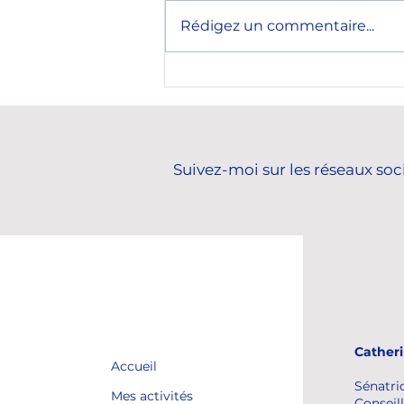
Rédigez un commentaire...
Rencontre avec le nouvel
ambassadeur de la
République de Corée en
France, Son Excellence M.
KWON Hyukwoon.
Suivez-moi sur les réseaux soc
Cather
Accueil
Sénatri
Mes activités
Conseill