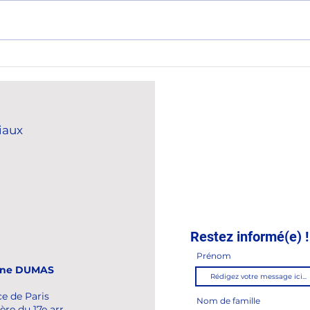
Clôture de l'Assemblée
Célé
générale ordinaire de
l'Éc
l'UNIFAB
iaux
Restez informé(e) !
Prénom
ine DUMAS
ce de Paris
Nom de famille
ère du 17e arr.