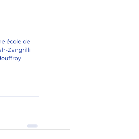
e école de 
h-Zangrilli 
Jouffroy 