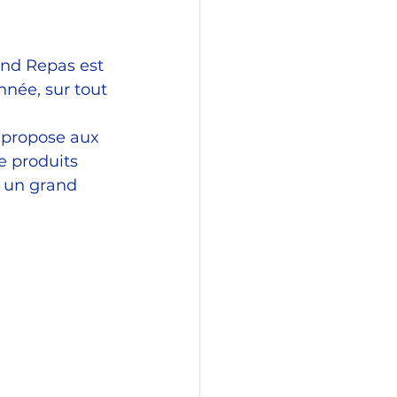
and Repas est 
née, sur tout 
s propose aux 
 produits 
r un grand 