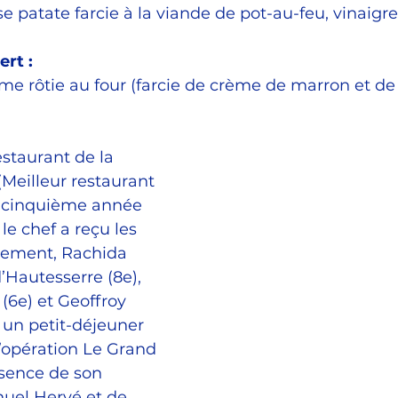
e patate farcie à la viande de pot-au-feu, vinaigr
ert :
 rôtie au four (farcie de crème de marron et de f
estaurant de la 
Meilleur restaurant 
 cinquième année 
le chef a reçu les 
sement, Rachida 
’Hautesserre (8e), 
(6e) et Geoffroy 
 un petit-déjeuner 
’opération Le Grand 
sence de son 
uel Hervé et de 