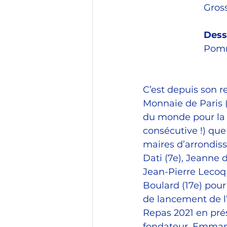
Gross
Dess
Pomme
C’est depuis son r
Monnaie de Paris (
du monde pour la
consécutive !) que 
maires d’arrondis
Dati (7e), Jeanne d
Jean-Pierre Lecoq 
Boulard (17e) pour
de lancement de l
Repas 2021 en pré
fondateur, Emman