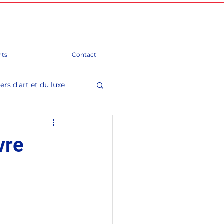
ts
Contact
ers d'art et du luxe
mation)
vre
Groupes d'amitié
 Parlement