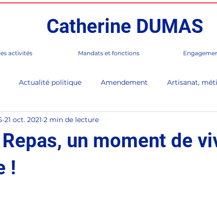
Catherine DUMAS
es activités
Mandats et fonctions
Engagemen
Actualité politique
Amendement
Artisanat, méti
S
21 oct. 2021
2 min de lecture
 de Paris
Corée
Culture
En Direct (lettre d'infor
 Repas, un moment de vi
rès
France / Monde
Gastronomie, Club Table Française
 !
Paris 17e
Presse, médias
Séance publique
Sénat,