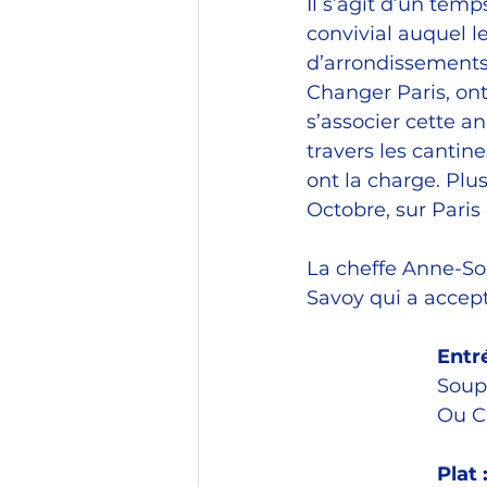
Il s’agit d’un temps
convivial auquel l
d’arrondissements
Changer Paris, ont
s’associer cette 
travers les cantine
ont la charge. Plu
Octobre, sur Paris 
La cheffe Anne-Sop
Savoy qui a accept
Entré
Soup
Ou Ch
Plat :