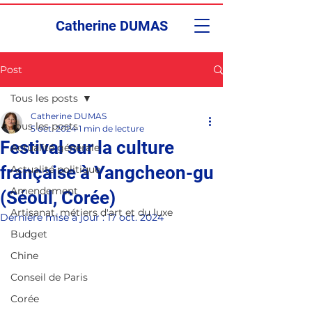
Catherine DUMAS
Post
Tous les posts
Catherine DUMAS
Tous les posts
5 oct. 2024
1 min de lecture
Festival sur la culture
Actualité générale
française à Yangcheon-gu
Actualité politique
Amendement
(Séoul, Corée)
Artisanat, métiers d'art et du luxe
Dernière mise à jour :
17 oct. 2024
Budget
Chine
Conseil de Paris
Corée