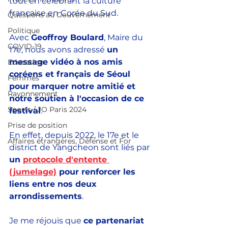
tout en célébrant la culture 
française en Corée du Sud.
Questions au Gouvernement
Politique
Avec 
Geoffroy Boulard
, Maire du 
COVID-19
17e, nous avons adressé 
un 
message vidéo à nos amis 
Education
coréens et français de Séoul 
Femmes
pour marquer notre amitié et 
Rayonnement
notre soutien à l'occasion de ce 
Sports / JO Paris 2024
festival
.
Prise de position
En effet, depuis 2022, le 17e et le 
Affaires étrangères, Défense et For
district de Yangcheon sont liés par 
un 
protocole d'entente 
(jumelage)
 pour renforcer les 
liens entre nos deux 
arrondissements
.
Je me réjouis que 
ce partenariat 