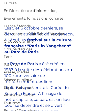
Culture
En Direct (lettre d'information)
Evènements, foire, salons, congrès
France / Monde
Les 5 et 6 octobre derniers, se 
Gastronomie, Club Table Française
déroulait au district de Yangcheon, 
à Séoul, un 
festival sur la culture 
Groupes d'amitié
française : "Paris in Yangcheon" 
Groupe d'études
au Parc de Paris
.
Paris
Le 
Parc de Paris
 a été créé en 
Paris 17e
1987, à la suite des célébrations du 
Presse, médias
100e anniversaire de 
Séance publique
l'établissement des liens 
Sénat, Parlement
diplomatiques entre la Corée du 
Sud et la France. A l'image de 
Vitrine de France
notre capitale, ce parc est un lieu 
Tourisme
pour se détendre et se divertir 
France / Territoires