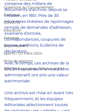
conserve des milliers de 
Questions au Gouvernement
documents d’archive, depuis sa 
Politique
création, en 1851. Près de 30 
kilomètres linéaires de rayonnages 
COVID-19
remplis de demandes d’adhésion, 
Education
examens d’entrée, 
Femmes
correspondances, coupures de 
presse, partitions, bulletins de 
Rayonnement
déclaration…
Sports / JO Paris 2024
Prise de position
Avec le temps, ces archives de la 
Affaires étrangères, Défense et For
SACEM, qui avaient un caractère 
administratif, ont pris une valeur 
patrimoniale.
Une archive est mise en avant très 
fréquemment, et les équipes 
éditoriales sélectionnent toutes 
les semaines une « pépite » : une 