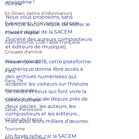
anxiogène !
Culture
En Direct (lettre d'information)
Nous vous proposons, sans 
Evènements, foire, salons, congrès
prendre aucun risque, de visiter le 
musée digital de la SACEM 
France / Monde
(Société des auteurs compositeurs 
Gastronomie, Club Table Française
et éditeurs de musique).
Groupes d'amitié
Groupe d'études
Née en juin 2018, cette plateforme 
numérique donne libre accès à 
Paris
des archives numérisées qui 
Paris 17e
éclairent les visiteurs sur l’histoire 
Presse, médias
de celles et ceux qui font vivre la 
création musicale depuis près de 
Séance publique
deux siècles : les auteurs, les 
Sénat, Parlement
compositeurs et les éditeurs… 
Vitrine de France
mais aussi leurs milliers d’œuvres.
Tourisme
Un fonds riche, car la SACEM 
France / Territoires