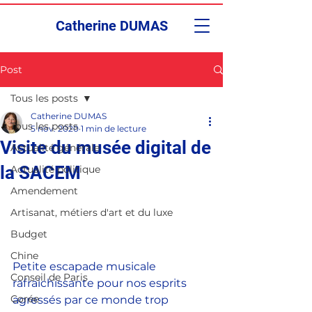
Catherine DUMAS
Post
Tous les posts
Catherine DUMAS
Tous les posts
5 nov. 2020
1 min de lecture
Visite du musée digital de
Actualité générale
la SACEM
Actualité politique
Amendement
Artisanat, métiers d'art et du luxe
Budget
Chine
Petite escapade musicale 
Conseil de Paris
rafraichissante pour nos esprits 
Corée
agressés par ce monde trop 