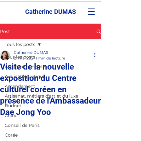
Catherine DUMAS
Post
Tous les posts
Catherine DUMAS
Tous les posts
21 mai 2021
1 min de lecture
Visite de la nouvelle
Actualité générale
exposition du Centre
Actualité politique
Amendement
culturel coréen en
Artisanat, métiers d'art et du luxe
présence de l'Ambassadeur
Budget
Dae Jong Yoo
Chine
Conseil de Paris
Corée