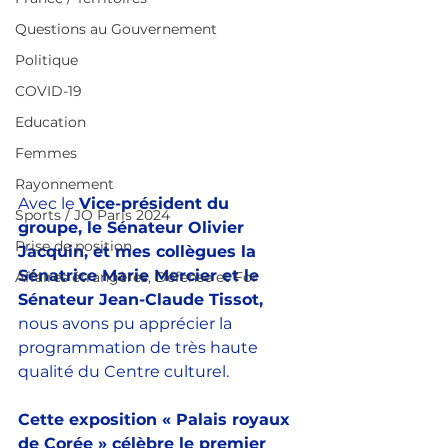
Questions au Gouvernement
Politique
COVID-19
Education
Femmes
Rayonnement
Avec le 
Vice-président du 
Sports / JO Paris 2024
groupe, le Sénateur Olivier 
Prise de position
Jacquin, et mes collègues la 
Sénatrice Marie Mercier et le 
Affaires étrangères, Défense et For
Sénateur Jean-Claude Tissot,
nous avons pu apprécier la 
programmation de très haute 
qualité du Centre culturel.
Cette exposition « Palais royaux 
de Corée » célèbre le premier 