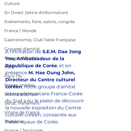
Culture
En Direct (lettre d'information)
Evènements, foire, salons, congrès
France / Monde
Gastronomie, Club Table Française
Groupes d'amitié
A l'invitation de 
S.E.M. Dae Jong 
Groupe d'études
Yoo, Ambassadeur de la 
République de Corée
, et en 
Paris
présence 
M. Hae Oung John, 
Paris 17e
Directeur du Centre culturel 
Presse, médias
coréen
, notre groupe d'amitié 
interparlementaire France-Corée 
Séance publique
du Sud a eu le plaisir de découvrir 
Sénat, Parlement
la nouvelle exposition du Centre 
Vitrine de France
culturel coréen, consacrée aux 
Tourisme
Palais royaux de Corée. 
France / Territoires