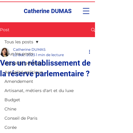
Catherine DUMAS
Post
Tous les posts
Catherine DUMAS
Tous les posts
22 déc. 2023
1 min de lecture
Vers un rétablissement de
Actualité générale
la réserve parlementaire ?
Actualité politique
Amendement
Artisanat, métiers d'art et du luxe
Budget
Chine
Conseil de Paris
Corée