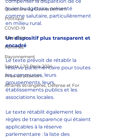
compenser la disparition de ce 
levier budgétaire, présenté 
Questions au Gouvernement
comme salutaire, particulièrement 
Politique
en milieu rural. 
COVID-19
Education
Un dispositif plus transparent et 
encadré
Femmes
Rayonnement
Le texte prévoit de rétablir la 
Sports / JO Paris 2024
réserve parlementaire pour toutes 
les communes, leurs 
Prise de position
groupements, leurs 
Affaires étrangères, Défense et For
établissements publics et les 
associations locales. 
Le texte rétablit également les 
règles de transparence qui étaient 
applicables à la réserve 
parlementaire : la liste des 