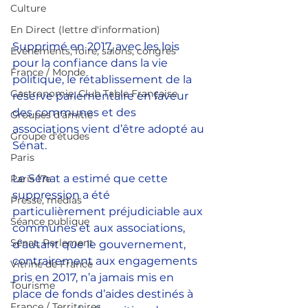
Culture
En Direct (lettre d'information)
Supprimé en 2017, avec les lois 
Evènements, foire, salons, congrès
pour la confiance dans la vie 
France / Monde
politique, le rétablissement de la 
Gastronomie, Club Table Française
réserve parlementaire en faveur 
des communes et des 
Groupes d'amitié
associations vient d’être adopté au 
Groupe d'études
Sénat.
Paris
Le Sénat a estimé que cette 
Paris 17e
suppression a été 
Presse, médias
particulièrement préjudiciable aux 
Séance publique
communes et aux associations, 
Sénat, Parlement
d’autant que le gouvernement, 
contrairement aux engagements 
Vitrine de France
pris en 2017, n’a jamais mis en 
Tourisme
place de fonds d’aides destinés à 
France / Territoires