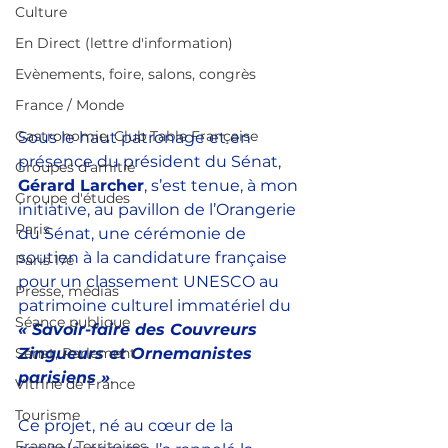
Culture
En Direct (lettre d'information)
Evènements, foire, salons, congrès
France / Monde
Gastronomie, Club Table Française
Sous le haut patronage et en 
présence du président du Sénat, 
Groupes d'amitié
Gérard Larcher
, s’est tenue, à mon 
Groupe d'études
initiative, au pavillon de l’Orangerie 
Paris
du Sénat, une cérémonie de 
soutien à la candidature française 
Paris 17e
pour un classement UNESCO au 
Presse, médias
patrimoine culturel immatériel du 
Séance publique
« Savoir-faire des Couvreurs 
Sénat, Parlement
Zingueurs et Ornemanistes 
parisiens »
.
Vitrine de France
Tourisme
Ce projet, né au cœur de la 
France / Territoires