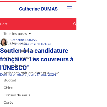
Catherine DUMAS
Post
Tous les posts
Catherine DUMAS
Tous les posts
16 oct. 2024
2 min de lecture
Soutien à la candidature
Actualité générale
française "Les couvreurs à
Actualité politique
Amendement
l'UNESCO"
Artisanat, métiers d'art et du luxe
Dernière mise à jour :
17 oct. 2024
Budget
Chine
Conseil de Paris
Corée