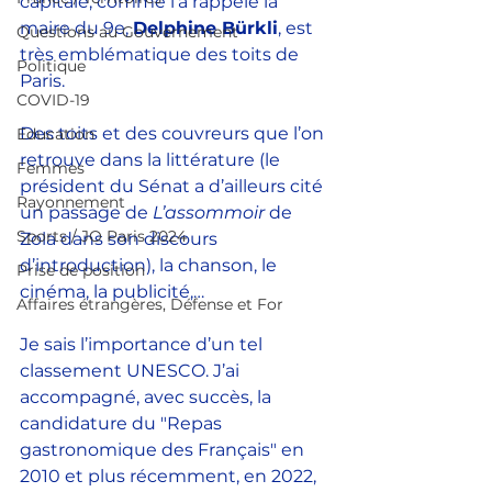
capitale, comme l’a rappelé la 
maire du 9e, 
Delphine Bürkli
, est 
Questions au Gouvernement
très emblématique des toits de 
Politique
Paris.
COVID-19
Des toits et des couvreurs que l’on 
Education
retrouve dans la littérature (le 
Femmes
président du Sénat a d’ailleurs cité 
Rayonnement
un passage de 
L’assommoir
 de 
Sports / JO Paris 2024
Zola dans son discours 
d’introduction), la chanson, le 
Prise de position
cinéma, la publicité,…
Affaires étrangères, Défense et For
Je sais l’importance d’un tel 
classement UNESCO. J’ai 
accompagné, avec succès, la 
candidature du "Repas 
gastronomique des Français" en 
2010 et plus récemment, en 2022, 