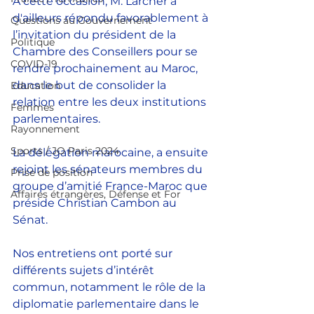
A cette occasion, M. Larcher a 
d'ailleurs répondu favorablement à 
Questions au Gouvernement
l’invitation du président de la 
Politique
Chambre des Conseillers pour se 
COVID-19
rendre prochainement au Maroc, 
dans le but de consolider la 
Education
relation entre les deux institutions 
Femmes
parlementaires.
Rayonnement
Sports / JO Paris 2024
La délégation marocaine, a ensuite 
rejoint les sénateurs membres du 
Prise de position
groupe d’amitié France-Maroc que 
Affaires étrangères, Défense et For
préside Christian Cambon au 
Sénat.
Nos entretiens ont porté sur 
différents sujets d’intérêt 
commun, notamment le rôle de la 
diplomatie parlementaire dans le 