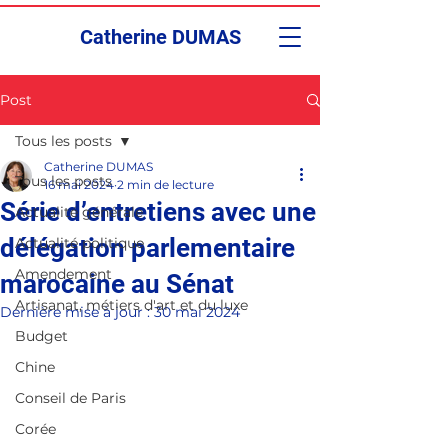
Catherine DUMAS
Post
Tous les posts
Catherine DUMAS
Tous les posts
16 mai 2024
2 min de lecture
Série d’entretiens avec une
Actualité générale
délégation parlementaire
Actualité politique
Amendement
marocaine au Sénat
Artisanat, métiers d'art et du luxe
Dernière mise à jour :
30 mai 2024
Budget
Chine
Conseil de Paris
Corée