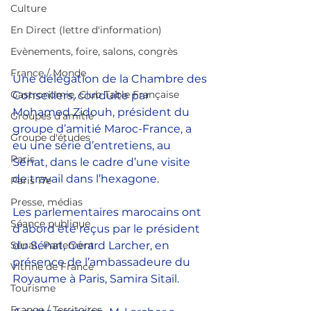
Culture
En Direct (lettre d'information)
Evènements, foire, salons, congrès
France / Monde
Une délégation de la Chambre des 
Gastronomie, Club Table Française
Conseillers, conduite par 
Mohamed Zidouh, président du 
Groupes d'amitié
groupe d’amitié Maroc-France, a 
Groupe d'études
eu une série d’entretiens, au 
Paris
Sénat, dans le cadre d’une visite 
de travail dans l’hexagone.
Paris 17e
Presse, médias
Les parlementaires marocains ont 
Séance publique
d’abord été reçus par le président 
Sénat, Parlement
du Sénat, Gérard Larcher, en 
présence de l’ambassadeure du 
Vitrine de France
Royaume à Paris, Samira Sitaïl.
Tourisme
France / Territoires