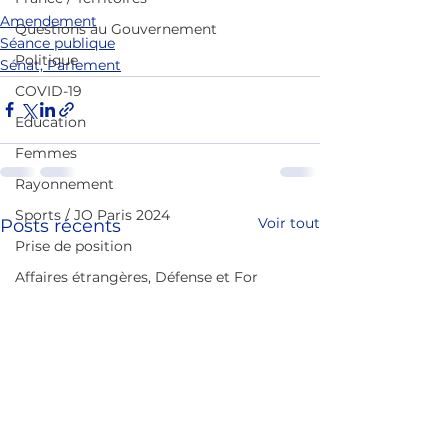
Amendement
Questions au Gouvernement
Séance publique
Politique
Sénat, Parlement
COVID-19
Education
Femmes
Rayonnement
Sports / JO Paris 2024
Voir tout
Posts récents
Prise de position
Affaires étrangères, Défense et For