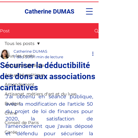
Catherine DUMAS
Post
Tous les posts
Catherine DUMAS
Tous les posts
7 déc. 2019
1 min de lecture
Sécuriser la déductibilité
Actualité générale
des dons aux associations
Actualité politique
Amendement
caritatives
Artisanat, métiers d'art et du luxe
J'ai obtenu en séance publique, 
Budget
avec la modification de l'article 50 
du projet de loi de finances pour 
Chine
2020, la satisfaction de 
Conseil de Paris
l'amendement que j'avais déposé 
Corée
et défendu pour sécuriser la 