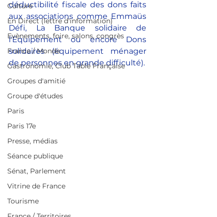
déductibilité fiscale des dons faits 
Culture
aux associations comme Emmaüs 
En Direct (lettre d'information)
Défi, La Banque solidaire de 
Evènements, foire, salons, congrès
l'Equipement ou encore Dons 
France / Monde
solidaires (équipement ménager 
de personnes en grande difficulté).
Gastronomie, Club Table Française
Groupes d'amitié
Groupe d'études
Paris
Paris 17e
Presse, médias
Séance publique
Sénat, Parlement
Vitrine de France
Tourisme
France / Territoires