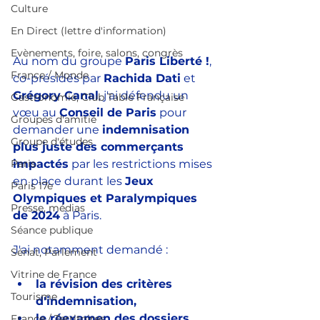
Culture
En Direct (lettre d'information)
Evènements, foire, salons, congrès
Au nom du groupe 
Paris Liberté !
, 
France / Monde
co-présidés par 
Rachida Dati
 et 
Grégory Canal
,
j'ai défendu un 
Gastronomie, Club Table Française
vœu au 
Conseil de Paris
pour 
Groupes d'amitié
demander une 
indemnisation 
Groupe d'études
plus juste des commerçants 
impactés
 par les restrictions mises 
Paris
en place durant les
Jeux 
Paris 17e
Olympiques et Paralympiques 
Presse, médias
de 2024
à Paris.
Séance publique
J'ai notamment demandé : 
Sénat, Parlement
Vitrine de France
la révision des critères 
Tourisme
d'indemnisation, 
le réexamen des dossiers 
France / Territoires