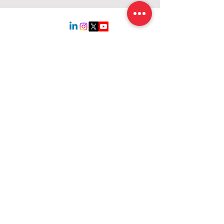
Catherine DUMAS
Sénatrice de Paris
Conseillère du 17e arr.
Conseillère de Paris
Conseillère métropolitaine
c.dumas@senat.fr
Sénat
15 rue de Vaugirard
75291 Paris cedex 06
Restez informé(e) !
Prénom
Nom de famille