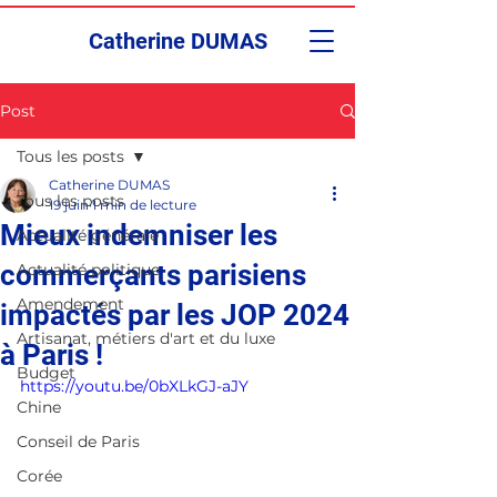
Catherine DUMAS
Post
Tous les posts
Catherine DUMAS
Tous les posts
19 juin
1 min de lecture
Mieux indemniser les
Actualité générale
commerçants parisiens
Actualité politique
Amendement
impactés par les JOP 2024
Artisanat, métiers d'art et du luxe
à Paris !
Budget
https://youtu.be/0bXLkGJ-aJY
Chine
Conseil de Paris
Corée