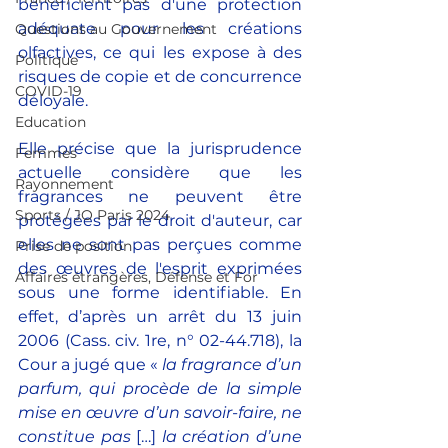
bénéficient pas d'une protection 
adéquate pour les créations 
Questions au Gouvernement
olfactives, ce qui les expose à des 
Politique
risques de copie et de concurrence 
COVID-19
déloyale.
Education
Elle précise que la jurisprudence 
Femmes
actuelle considère que les 
Rayonnement
fragrances ne peuvent être 
Sports / JO Paris 2024
protégées par le droit d'auteur, car 
elles ne sont pas perçues comme 
Prise de position
des œuvres de l'esprit exprimées 
Affaires étrangères, Défense et For
sous une forme identifiable. En 
effet, d’après un arrêt du 13 juin 
2006 (Cass. civ. 1re, n° 02-44.718), la 
Cour a jugé que « 
la fragrance d’un 
parfum, qui procède de la simple 
mise en œuvre d’un savoir-faire, ne 
constitue pas
 […] 
la création d’une 