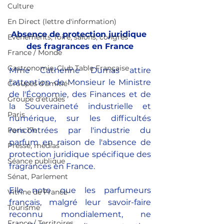
Culture
En Direct (lettre d'information)
Absence de protection juridique 
Evènements, foire, salons, congrès
des fragrances en France
France / Monde
Gastronomie, Club Table Française
Mme Catherine Dumas attire 
l'attention de Monsieur le Ministre 
Groupes d'amitié
de l'Économie, des Finances et de 
Groupe d'études
la Souveraineté industrielle et 
Paris
numérique, sur les difficultés 
Paris 17e
rencontrées par l'industrie du 
parfum en raison de l'absence de 
Presse, médias
protection juridique spécifique des 
Séance publique
fragrances en France.
Sénat, Parlement
Elle note que les parfumeurs 
Vitrine de France
français, malgré leur savoir-faire 
Tourisme
reconnu mondialement, ne 
France / Territoires