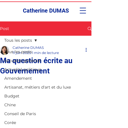
Catherine DUMAS
Post
Tous les posts
Catherine DUMAS
Tous les posts
11 juin 2025
1 min de lecture
Ma question écrite au
Actualité générale
Gouvernement
Actualité politique
Amendement
Artisanat, métiers d'art et du luxe
Budget
Chine
Conseil de Paris
Corée