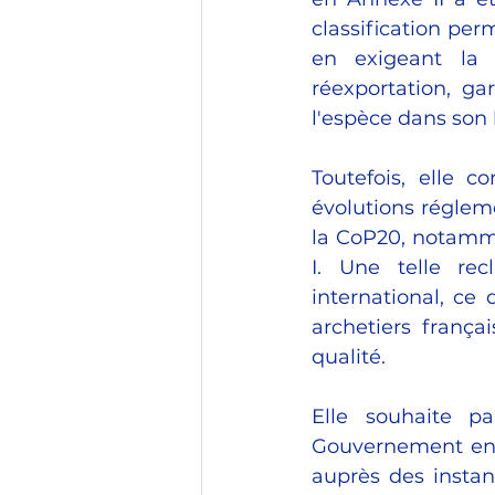
classification pe
en exigeant la 
réexportation, ga
l'espèce dans son h
Toutefois, elle c
évolutions régleme
la CoP20, notamme
I. Une telle rec
international, ce 
archetiers frança
qualité.​
Elle souhaite p
Gouvernement ent
auprès des instan