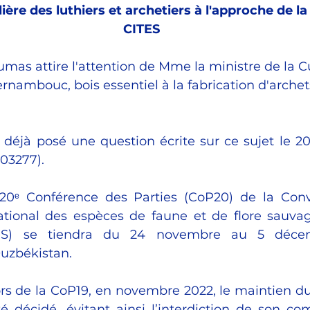
lière des luthiers et archetiers à l'approche de l
CITES
s attire l'attention de Mme la ministre de la Cul
rnambouc, bois essentiel à la fabrication d'archet
r déjà posé une question écrite sur ce sujet le 20
°03277).
20ᵉ Conférence des Parties (CoP20) de la Conve
tional des espèces de faune et de flore sauva
ITES) se tiendra du 24 novembre au 5 déce
zbékistan. ​
lors de la CoP19, en novembre 2022, le maintien 
é décidé, évitant ainsi l’interdiction de son co