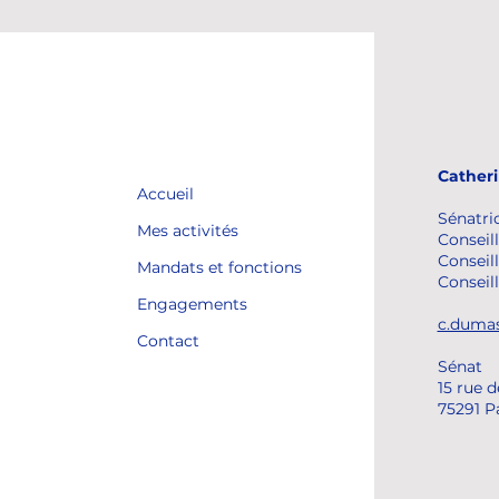
Cather
Accueil
Sénatri
Mes activités
Conseill
Conseill
Mandats et fonctions
Conseil
Engagements
c.dumas
Contact
Sénat
15 rue 
75291 P