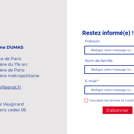
Restez informé(e) !
Prénom
ine DUMAS
ce de Paris
Nom de famille
ère du 17e arr.
ère de Paris
lère métropolitaine
E-mail
@senat.fr
J’accepte les termes et condi
de Vaugirard
aris cedex 06
S'abonner