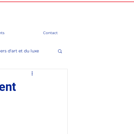
ts
Contact
ers d'art et du luxe
mation)
ent
Groupes d'amitié
 Parlement