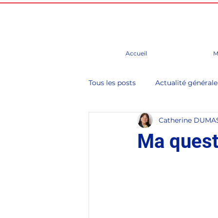
Accueil
M
Tous les posts
Actualité générale
Catherine DUMA
Budget
Chine
Conseil
Ma quest
Evènements, foire, salons, cong
Groupe d'études
Paris