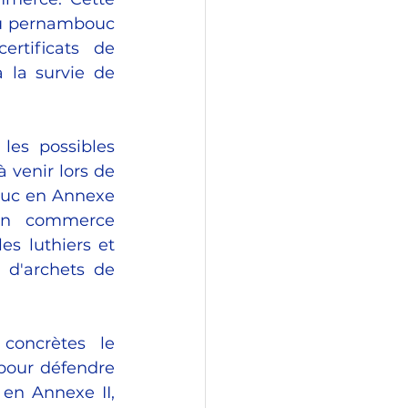
du pernambouc 
rtificats de 
 la survie de 
les possibles 
venir lors de 
uc en Annexe 
son commerce 
s luthiers et 
 d'archets de 
concrètes le 
our défendre 
en Annexe II, 