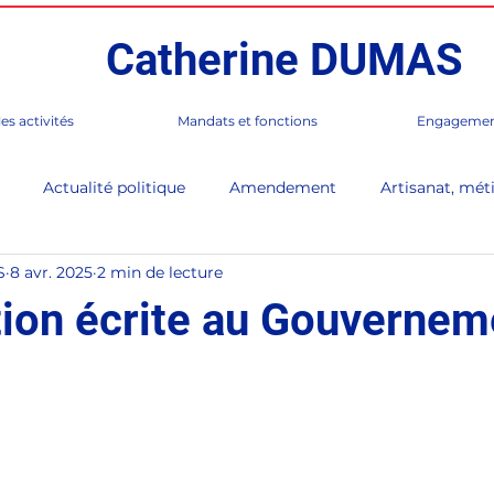
Catherine DUMAS
es activités
Mandats et fonctions
Engagemen
Actualité politique
Amendement
Artisanat, méti
S
8 avr. 2025
2 min de lecture
 de Paris
Corée
Culture
En Direct (lettre d'infor
ion écrite au Gouvernem
rès
France / Monde
Gastronomie, Club Table Française
Paris 17e
Presse, médias
Séance publique
Sénat,