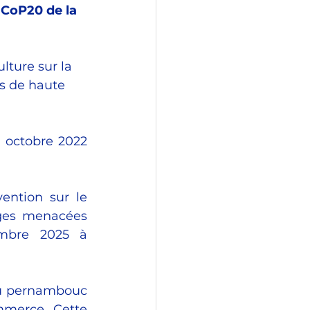
a CoP20 de la 
ture sur la 
s de haute 
 octobre 2022 
ntion sur le 
ges menacées 
mbre 2025 à 
du pernambouc 
mmerce. Cette 