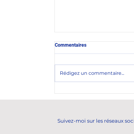
Commentaires
Rédigez un commentaire...
Rencontre avec le nouvel
ambassadeur de la
République de Corée en
France, Son Excellence M.
KWON Hyukwoon.
Suivez-moi sur les réseaux soc