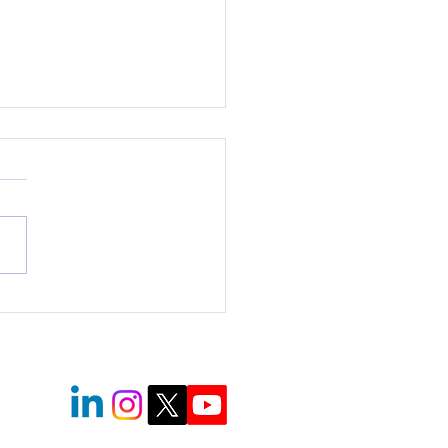
bration des 90 ans de
ole hôtelière Médéric