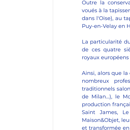
Outre la conserva
voués à la tapisse
dans l'Oise), au ta
Puy-en-Velay en Ha
La particularité d
de ces quatre siè
royaux européens q
Ainsi, alors que l
nombreux profess
traditionnels salo
de Milan...), le 
production françai
Saint James, Le
Maison&Objet, leur
et transformée en 