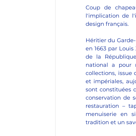
Coup de chapeau
l'implication de l
design français.
Héritier du Garde-
en 1663 par Louis 
de la République 
national a pour m
collections, issu
et impériales, auj
sont constituées d
conservation de se
restauration – ta
menuiserie en si
tradition et un sav