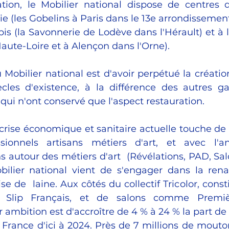
tion, le Mobilier national dispose de centres de
rie (les Gobelins à Paris dans le 13e arrondissemen
pis (la Savonnerie de Lodève dans l'Hérault) et à l
ute-Loire et à Alençon dans l'Orne).
u Mobilier national est d'avoir perpétué la créatio
cles d'existence, à la différence des autres g
ui n'ont conservé que l'aspect restauration.
a crise économique et sanitaire actuelle touche de 
ionnels artisans métiers d'art, et avec l'an
ns autour des métiers d'art  (Révélations, PAD, Sa
Mobilier national vient de s'engager dans la rena
se de  laine. Aux côtés du collectif Tricolor, cons
 Slip Français, et de salons comme Premièr
 ambition est d'accroître de 4 % à 24 % la part de 
France d'ici à 2024. Près de 7 millions de mouton