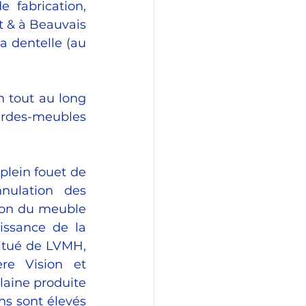
 fabrication, 
t & à Beauvais 
a dentelle (au 
n tout au long 
ardes-meubles 
plein fouet de 
nulation des 
lon du meuble 
issance de la 
titué de LVMH, 
e Vision et 
laine produite 
s sont élevés 