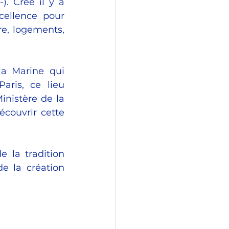
. Créé il y a 
cellence pour 
e, logements, 
la Marine qui 
ris, ce lieu 
nistère de la 
couvrir cette 
 la tradition 
de la création 