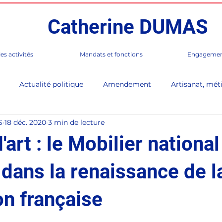
Catherine DUMAS
es activités
Mandats et fonctions
Engagemen
Actualité politique
Amendement
Artisanat, méti
S
18 déc. 2020
3 min de lecture
 de Paris
Corée
Culture
En Direct (lettre d'infor
'art : le Mobilier national
rès
France / Monde
Gastronomie, Club Table Française
dans la renaissance de l
on française
Paris 17e
Presse, médias
Séance publique
Sénat,