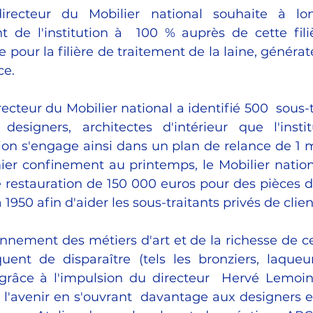
irecteur du Mobilier national souhaite à lo
 de l'institution à  100 % auprès de cette filiè
 pour la filière de traitement de la laine, générate
e. 
irecteur du Mobilier national a identifié 500  sous-t
s, designers, architectes d'intérieur que l'insti
tion s'engage ainsi dans un plan de relance de 1 mi
ier confinement au printemps, le Mobilier nationa
estauration de 150 000 euros pour des pièces de 
1950 afin d'aider les sous-traitants privés de clien
nement des métiers d'art et de la richesse de ces 
quent de disparaître (tels les bronziers, laqueur
grâce à l'impulsion du directeur  Hervé Lemoine, 
 l'avenir en s'ouvrant  davantage aux designers et