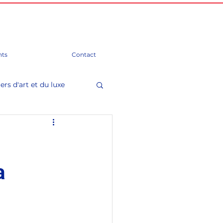
ts
Contact
ers d'art et du luxe
mation)
Groupes d'amitié
a
 Parlement