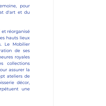
emoine, pour 
at d'art et du 
et réorganisé 
es hauts lieux 
. Le Mobilier 
ation de ses 
eures royales 
s  collections 
ur assurer la 
t ateliers de 
sserie décor, 
rpétuent une 