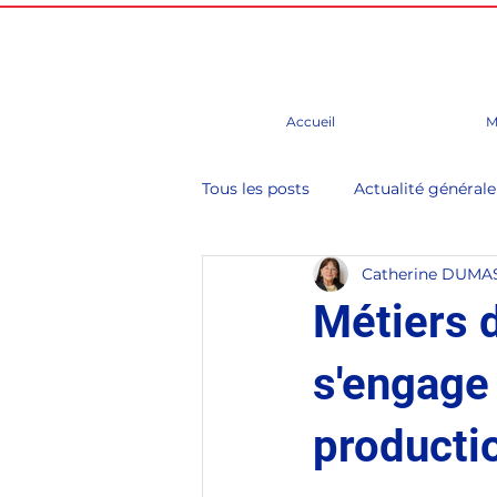
Accueil
M
Tous les posts
Actualité générale
Catherine DUMA
Budget
Chine
Conseil
Métiers d
Evènements, foire, salons, cong
s'engage 
producti
Groupe d'études
Paris