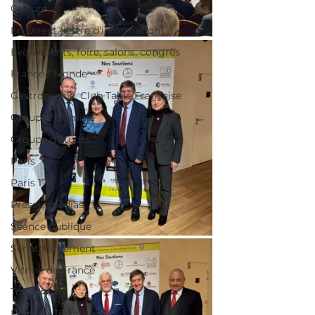
Culture
En Direct (lettre d'information)
Evènements, foire, salons, congrès
France / Monde
Gastronomie, Club Table Française
Groupes d'amitié
Groupe d'études
Paris
Paris 17e
Presse, médias
Séance publique
Sénat, Parlement
Vitrine de France
Tourisme
France / Territoires