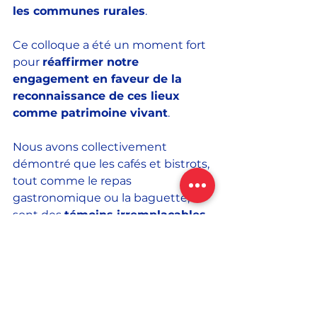
les communes rurales
.
Ce colloque a été un moment fort 
pour 
réaffirmer notre 
engagement en faveur de la 
reconnaissance de ces lieux 
comme patrimoine vivant
. 
Nous avons collectivement 
démontré que les cafés et bistrots, 
tout comme le repas 
gastronomique ou la baguette, 
sont des 
témoins irremplaçables 
de notre culture et de notre art 
de vivre
. 
Je tiens à remercier 
chaleureusement
 tous les 
intervenants et participants 
pour 