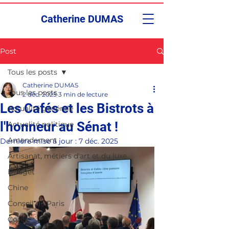
Catherine DUMAS
Post
Tous les posts
Catherine DUMAS
Tous les posts
2 déc. 2025
3 min de lecture
Les Cafés et les Bistrots à
Actualité générale
l'honneur au Sénat !
Actualité politique
Amendement
Dernière mise à jour :
7 déc. 2025
Artisanat, métiers d'art et du luxe
Budget
Chine
Conseil de Paris
Corée