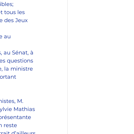
ibles;
t tous les 
e des Jeux 
e au 
s, au Sénat, à 
es questions 
, la ministre 
ortant 
istes, M. 
ylvie Mathias 
présentante 
 reste 
ait d’ailleurs 