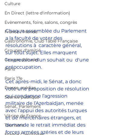
Culture
En Direct (lettre d'information)
Evènements, foire, salons, congrès
Chaque assemblée du Parlement 
France / Monde
a la faculté de voter des 
Gastronomie, Club Table Française
résolutions à  caractère général, 
Groupes d'amitié
sur tout sujet. Elles marquent 
l'expression d'un souhait ou  d'une 
Groupe d'études
préoccupation.
Paris
Paris 17e
Cet après-midi, le Sénat, a donc 
Presse, médias
voté une proposition de résolution 
qui condamne l’agression                   
Séance publique
militaire de l’Azerbaïdjan, menée 
Sénat, Parlement
avec l’appui des autorités turques 
Vitrine de France
et de mercenaires étrangers, et 
demande le retrait immédiat des 
Tourisme
forces armées azéries et de leurs 
France / Territoires