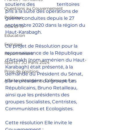
soutiens des                   territoires 
Questions au Gouvernement
pris à la suite des opérations de 
Politique
guerre conduites depuis le 27 
septembre 2020 dans la région du 
COVID-19
Haut-Karabagh. 
Education
Femmes
Ce projet de Résolution pour la 
reconnaissance de la République 
Rayonnement
d'Artsakh (nom arménien du Haut-
Sports / JO Paris 2024
Karabagh) était présenté, à la 
Prise de position
demande du Président du Sénat, 
Affaires étrangères, Défense et For
par le président du groupe Les 
Républicains, Bruno Retailleau, 
ainsi que les présidents des 
groupes Socialistes, Centristes, 
Communistes et Ecologistes.
Cette résolution Elle invite le 
Gouvernement :