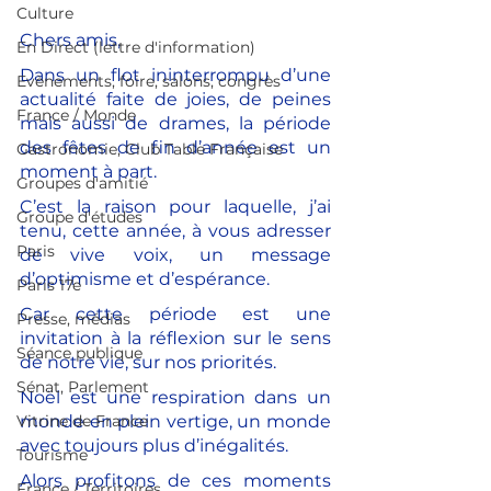
Culture
Chers amis,
En Direct (lettre d'information)
Dans un flot ininterrompu d’une 
Evènements, foire, salons, congrès
actualité faite de joies, de peines 
France / Monde
mais aussi de drames, la période 
des fêtes de fin d’année est un 
Gastronomie, Club Table Française
moment à part.
Groupes d'amitié
C’est la raison pour laquelle, j’ai 
Groupe d'études
tenu, cette année, à vous adresser 
Paris
de vive voix, un message 
d’optimisme et d’espérance.
Paris 17e
Car cette période est une 
Presse, médias
invitation à la réflexion sur le sens 
Séance publique
de notre vie, sur nos priorités.
Sénat, Parlement
Noël est une respiration dans un 
monde en plein vertige, un monde 
Vitrine de France
avec toujours plus d’inégalités.
Tourisme
Alors profitons de ces moments 
France / Territoires