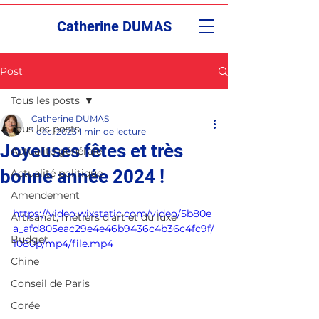
Catherine DUMAS
Post
Tous les posts
Catherine DUMAS
Tous les posts
1 déc. 2023
1 min de lecture
Joyeuses fêtes et très
Actualité générale
bonne année 2024 !
Actualité politique
Amendement
https://video.wixstatic.com/video/5b80e
Artisanat, métiers d'art et du luxe
a_afd805eac29e4e46b9436c4b36c4fc9f/
Budget
1080p/mp4/file.mp4
Chine
Conseil de Paris
Corée