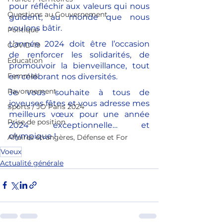
pour réfléchir aux valeurs qui nous 
Questions au Gouvernement
guident, au monde que nous 
voulons bâtir.
Politique
L’année 2024 doit être l’occasion 
COVID-19
de renforcer les solidarités, de 
Education
promouvoir la bienveillance, tout 
Femmes
en célébrant nos diversités.
Rayonnement
Je vous souhaite à tous de 
joyeuses fêtes et vous adresse mes 
Sports / JO Paris 2024
meilleurs vœux pour une année 
Prise de position
2024 exceptionnelle… et 
olympique !
Affaires étrangères, Défense et For
Voeux
Actualité générale