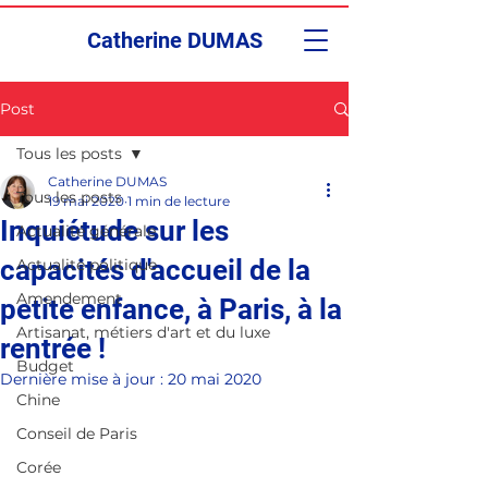
Catherine DUMAS
Post
Tous les posts
Catherine DUMAS
Tous les posts
19 mai 2020
1 min de lecture
Inquiétude sur les
Actualité générale
capacités d'accueil de la
Actualité politique
Amendement
petite enfance, à Paris, à la
Artisanat, métiers d'art et du luxe
rentrée !
Budget
Dernière mise à jour :
20 mai 2020
Chine
Conseil de Paris
Corée