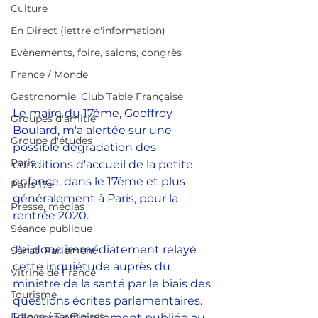
Culture
En Direct (lettre d'information)
Evènements, foire, salons, congrès
France / Monde
Gastronomie, Club Table Française
Le maire du 17ème, Geoffroy 
Groupes d'amitié
Boulard, m'a alertée sur une 
Groupe d'études
possible dégradation des 
Paris
conditions d'accueil de la petite 
enfance, dans le 17ème et plus 
Paris 17e
généralement à Paris, pour la 
Presse, médias
rentrée 2020. 
Séance publique
J'ai donc immédiatement relayé 
Sénat, Parlement
cette inquiétude auprès du 
Vitrine de France
ministre de la santé par le biais des 
Tourisme
questions écrites parlementaires. 
France / Territoires
Elle sera officiellement publiée au 