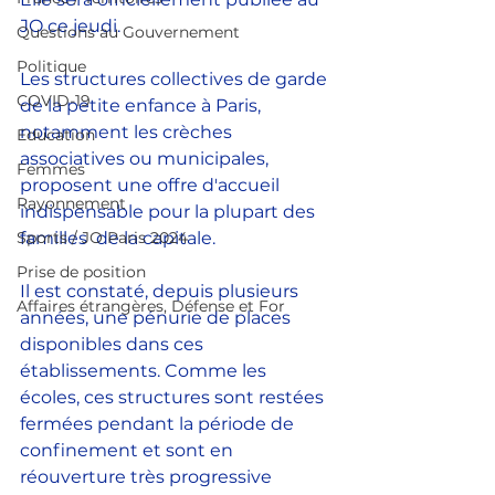
JO ce jeudi.
Questions au Gouvernement
Politique
Les structures collectives de garde 
COVID-19
de la petite enfance à Paris, 
notamment les crèches 
Education
associatives ou municipales,  
Femmes
proposent une offre d'accueil 
Rayonnement
indispensable pour la plupart des 
Sports / JO Paris 2024
familles  de la capitale. 
Prise de position
Il est constaté, depuis plusieurs 
Affaires étrangères, Défense et For
années, une pénurie de places 
disponibles dans ces 
établissements. Comme les 
écoles, ces structures sont restées 
fermées pendant la période de 
confinement et sont en  
réouverture très progressive 