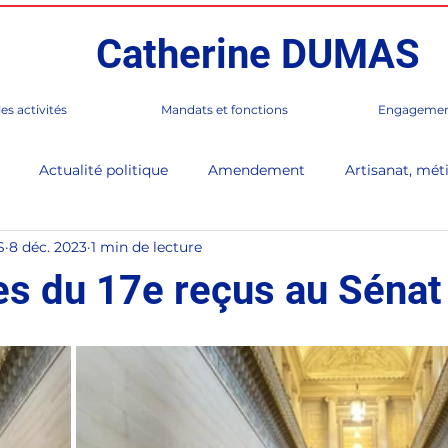
Catherine DUMAS
es activités
Mandats et fonctions
Engagemen
Actualité politique
Amendement
Artisanat, méti
S
8 déc. 2023
1 min de lecture
 de Paris
Corée
Culture
En Direct (lettre d'infor
es du 17e reçus au Sénat 
rès
France / Monde
Gastronomie, Club Table Française
Paris 17e
Presse, médias
Séance publique
Sénat,