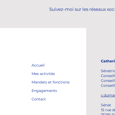
KWON Hyukwoon.
Suivez-moi sur les réseaux soc
Cather
Accueil
Sénatri
Mes activités
Conseill
Conseill
Mandats et fonctions
Conseil
Engagements
c.dumas
Contact
Sénat
15 rue 
75291 P