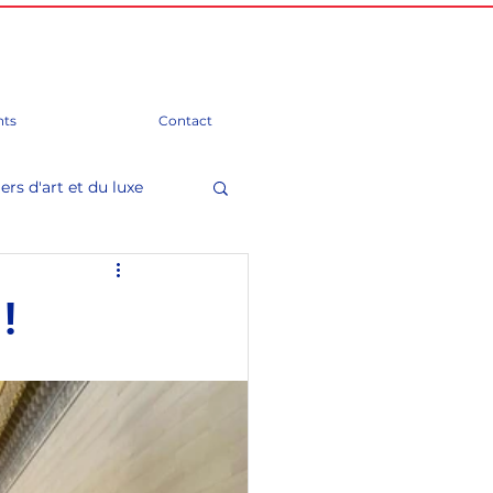
ts
Contact
ers d'art et du luxe
mation)
!
Groupes d'amitié
 Parlement