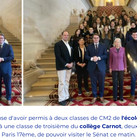
France / Territoires
Questions au Gouvernement
Femmes
Rayonnement
Sports / JO Paris 2024
use d'avoir permis à deux classes de CM2 de 
l'écol
'à une classe de troisième du 
collège Carnot
, deux
Paris 17ème, de pouvoir visiter le Sénat ce matin.