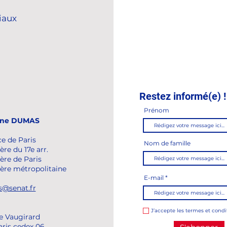
iaux
Restez informé(e) !
Prénom
ine DUMAS
ce de Paris
Nom de famille
ère du 17e arr.
ère de Paris
lère métropolitaine
E-mail
@senat.fr
J’accepte les termes et condi
de Vaugirard
aris cedex 06