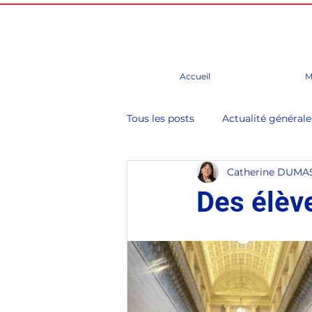
Accueil
M
Tous les posts
Actualité générale
Catherine DUMA
Budget
Chine
Conseil
Des élèv
Evènements, foire, salons, cong
Groupe d'études
Paris