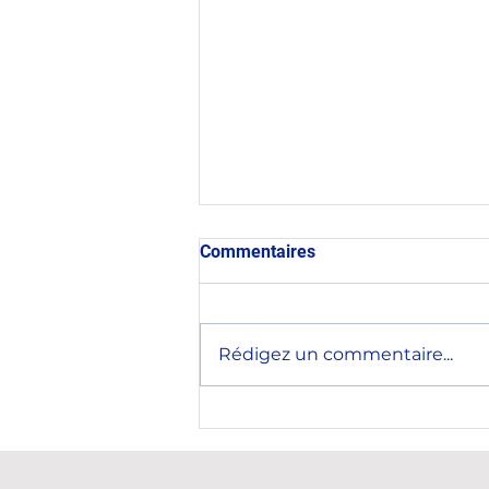
Commentaires
Rédigez un commentaire...
Rencontre avec le nouvel
ambassadeur de la
République de Corée en
France, Son Excellence M.