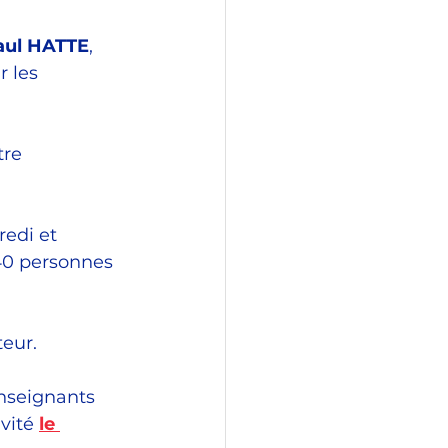
aul HATTE
, 
 les 
re 
edi et 
 40 personnes 
teur.
enseignants 
vité 
le 