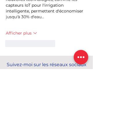
capteurs IoT pour l'irrigation 
intelligente, permettent d'économiser 
jusqu'à 30% d'eau…
Afficher plus
J'aime
Répondre
Suivez-moi sur les réseaux sociaux
Catherine DUMAS
Sénatrice de Paris
Conseillère du 17e arr.
Conseillère de Paris
Conseillère métropolitaine