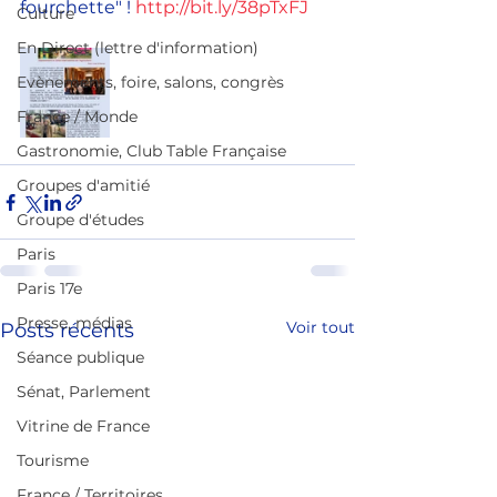
fourchette" ! 
http://bit.ly/38pTxFJ
Culture
En Direct (lettre d'information)
Evènements, foire, salons, congrès
France / Monde
Gastronomie, Club Table Française
Groupes d'amitié
Groupe d'études
Paris
Paris 17e
Presse, médias
Voir tout
Posts récents
Séance publique
Sénat, Parlement
Vitrine de France
Tourisme
France / Territoires