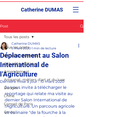
Catherine DUMAS
Post
Tous les posts
Catherine DUMAS
Tous les posts
5 mars 2020
1 min de lecture
Déplacement au Salon
Actualité générale
International de
Actualité politique
Amendement
l’Agriculture
Artisanat, métiers d'art et du luxe
Dernière mise à jour :
10 mars 2020
Je vous invite à télécharger le 
Budget
reportage qui relate ma visite au 
Chine
dernier Salon International de 
Conseil de Paris
l'Agriculture. Un parcours agricole 
Corée
et culinaire "de la fourche à la 