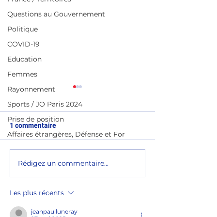
Questions au Gouvernement
Politique
COVID-19
Education
Femmes
Rayonnement
Sports / JO Paris 2024
Prise de position
1 commentaire
Affaires étrangères, Défense et For
Rédigez un commentaire...
Clôture de l'Assemblée
Célébration des 
générale ordinaire de
l'École hôtelièr
l'UNIFAB
Les plus récents
jeanpaulluneray