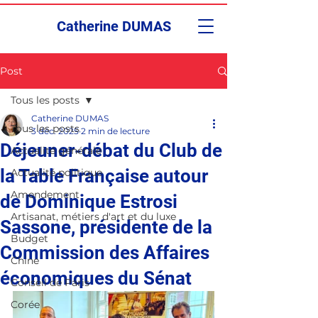
Catherine DUMAS
Post
Tous les posts
Catherine DUMAS
Tous les posts
3 déc. 2025
2 min de lecture
Déjeuner-débat du Club de
Actualité générale
la Table Française autour
Actualité politique
Amendement
de Dominique Estrosi
Artisanat, métiers d'art et du luxe
Sassone, présidente de la
Budget
Commission des Affaires
Chine
économiques du Sénat
Conseil de Paris
Corée