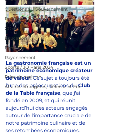
Questions au Gouvernement
Politique
COVID-19
Education
Femmes
Rayonnement
La gastronomie française est un 
Sports / JO Paris 2024
patrimoine économique créateur 
Prise de position
de valeur.
 Ce sujet a toujours été 
l'une des préoccupations du 
Club 
Affaires étrangères, Défense et For
de la Table française
, que j'ai 
fondé en 2009, et qui réunit 
aujourd’hui des acteurs engagés 
autour de l'importance cruciale de 
notre patrimoine culinaire et de 
ses retombées économiques.