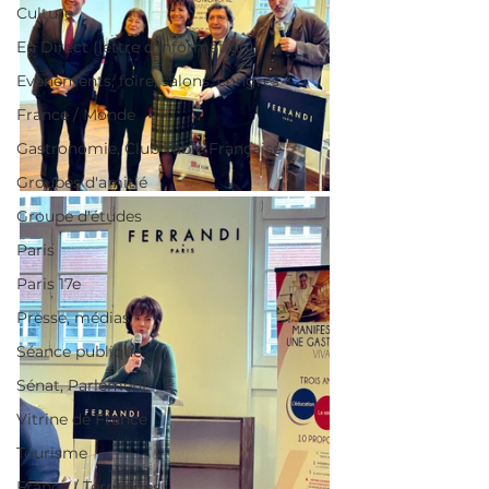
Culture
En Direct (lettre d'information)
Evènements, foire, salons, congrès
France / Monde
Gastronomie, Club Table Française
Groupes d'amitié
Groupe d'études
Paris
Paris 17e
Presse, médias
Séance publique
Sénat, Parlement
Vitrine de France
Tourisme
France / Territoires