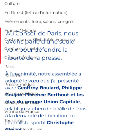
Culture
En Direct (lettre d'information)
Evènements, foire, salons, congrès
France / Monde
Au Conseil de Paris, nous 
Gastronomie, Club Table Française
avons parlé d’une seule 
Groupes d'amitié
voix pour défendre la 
liberté de la presse. 
Groupe d'études
Paris
À l’unanimité, notre assemblée a 
Paris 17e
adopté le vœu que j'ai présenté 
Presse, médias
avec
 Geoffroy Boulard, Philippe 
Séance publique
Goujon, Florence Berthout et les 
élus du groupe Union Capitale
, 
Sénat, Parlement
relatif au soutien de la Ville de Paris 
Vitrine de France
à la demande de libération du 
Tourisme
journaliste sportif 
Christophe 
Gleizes
.
France / Territoires