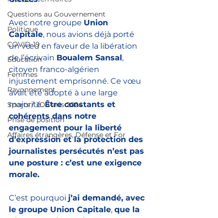
Questions au Gouvernement
Avec notre groupe 
Union 
Politique
Capitale
, nous avions déjà porté 
COVID-19
un vœu en faveur de la libération 
de l’écrivain 
Boualem Sansal
, 
Education
citoyen franco-algérien 
Femmes
injustement emprisonné. Ce vœu 
Rayonnement
avait été adopté à une large 
majorité. 
Être constants et 
Sports / JO Paris 2024
cohérents dans notre 
Prise de position
engagement pour la liberté 
Affaires étrangères, Défense et For
d’expression et la protection des 
journalistes persécutés n’est pas 
une posture : c’est une exigence 
morale.
C’est pourquoi 
j’ai demandé, avec 
le groupe Union Capitale
, 
que la 