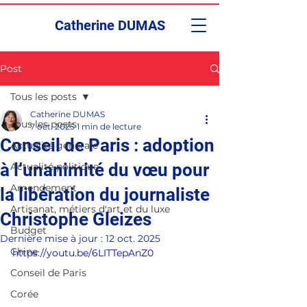
Catherine DUMAS
Post
Tous les posts
Catherine DUMAS
Tous les posts
7 oct. 2025
1 min de lecture
Conseil de Paris : adoption
Actualité générale
à l’unanimité du vœu pour
Actualité politique
Amendement
la libération du journaliste
Artisanat, métiers d'art et du luxe
Christophe Gleizes
Budget
Dernière mise à jour :
12 oct. 2025
Chine
https://youtu.be/6LITTepAnZ0
Conseil de Paris
Corée