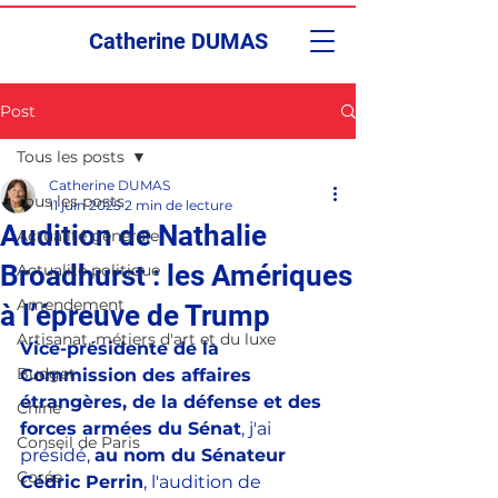
Catherine DUMAS
Post
Tous les posts
Catherine DUMAS
Tous les posts
11 juin 2025
2 min de lecture
Audition de Nathalie
Actualité générale
Broadhurst : les Amériques
Actualité politique
Amendement
à l’épreuve de Trump
Artisanat, métiers d'art et du luxe
Vice-présidente de la 
Budget
Commission des affaires 
étrangères, de la défense et des 
Chine
forces armées du Sénat
, j'ai 
Conseil de Paris
présidé, 
au nom du Sénateur 
Corée
Cédric Perrin
, l'audition de 