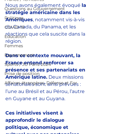
Nous avons également évoqué 
la 
Questions au Gouvernement
stratégie américaine dans les 
Politique
Amériques
, notamment vis-à-vis 
du Canada, du Panama, et les 
COVID-19
réactions que cela suscite dans la 
Education
région.
Femmes
Rayonnement
Dans ce contexte mouvant, la 
France entend renforcer sa 
Sports / JO Paris 2024
présence et ses partenariats en 
Prise de position
Amérique latine.
 Deux missions 
Affaires étrangères, Défense et For
sénatoriales sont ainsi prévues : 
l’une au Brésil et au Pérou, l’autre 
en Guyane et au Guyana. 
Ces initiatives visent à 
approfondir le dialogue 
politique, économique et 