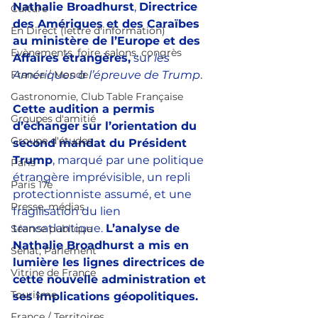
Nathalie Broadhurst
, 
Directrice 
Culture
des Amériques et des Caraïbes 
En Direct (lettre d'information)
au ministère de l’Europe et des 
Evènements, foire, salons, congrès
Affaires étrangères,
 sur 
les 
France / Monde
Amériques à l’épreuve de Trump
.
Gastronomie, Club Table Française
Cette audition a permis 
Groupes d'amitié
d’échanger
sur l’orientation du 
Groupe d'études
second mandat du Président 
Trump
, marqué par une politique 
Paris
étrangère imprévisible, un repli 
Paris 17e
protectionniste assumé, et une 
Presse, médias
fragilisation du lien 
transatlantique. 
L’analyse de 
Séance publique
Nathalie Broadhurst a mis en 
Sénat, Parlement
lumière les lignes directrices de 
Vitrine de France
cette nouvelle administration et 
Tourisme
ses implications géopolitiques.
France / Territoires