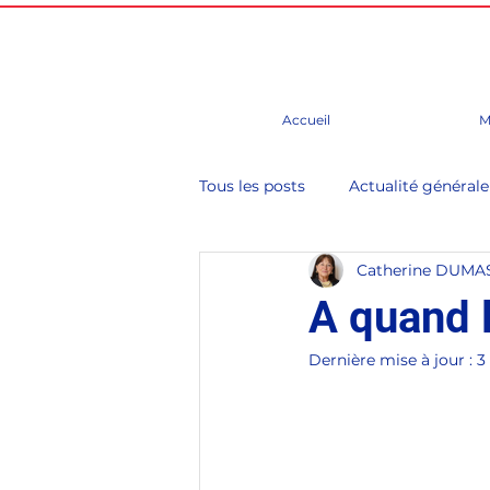
Accueil
M
Tous les posts
Actualité générale
Catherine DUMA
Budget
Chine
Conseil
A quand l
Dernière mise à jour :
3
Evènements, foire, salons, cong
Groupe d'études
Paris