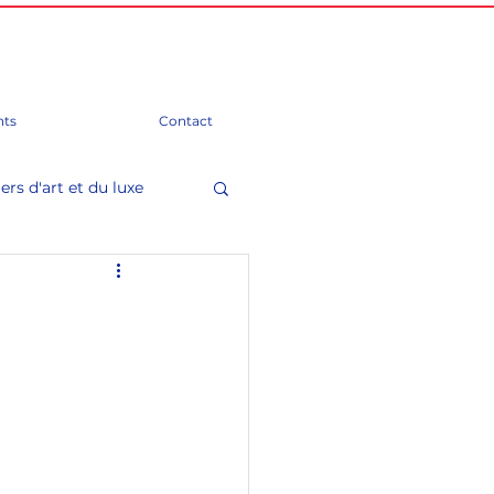
ts
Contact
ers d'art et du luxe
mation)
Groupes d'amitié
 Parlement