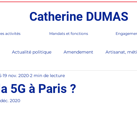
Catherine DUMAS
es activités
Mandats et fonctions
Engagemen
Actualité politique
Amendement
Artisanat, méti
S
19 nov. 2020
2 min de lecture
 de Paris
Corée
Culture
En Direct (lettre d'infor
a 5G à Paris ?
 déc. 2020
rès
France / Monde
Gastronomie, Club Table Française
Paris 17e
Presse, médias
Séance publique
Sénat,