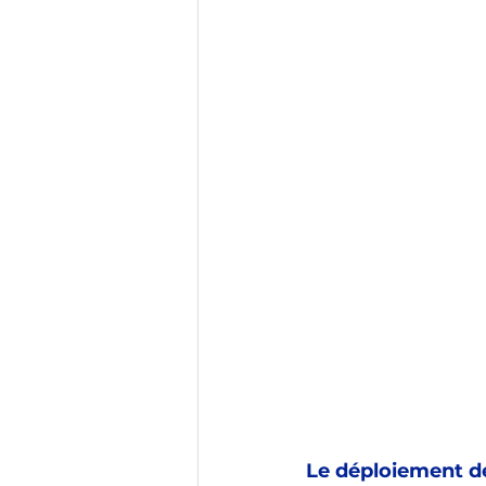
Vitrine de France
Tourisme
COVID-19
Education
Le déploiement de