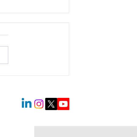
bration des 90 ans de
ole hôtelière Médéric