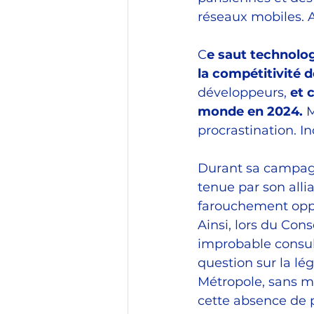
réseaux mobiles. A
C
e saut technolo
la compétitivité 
développeurs, 
et 
monde en 2024. 
M
procrastination. I
Durant sa campagne
tenue par son alli
farouchement oppo
Ainsi, lors du Con
improbable consult
question sur la lég
Métropole, sans m
cette absence de pr