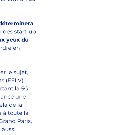
déterminera 
 des start-up 
ux yeux du 
erdre en 
 le sujet, 
s (EELV), 
ant la 5G. 
 lancé une
là de la 
 à toute la 
rand Paris, 
 aussi 