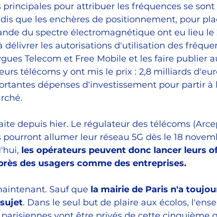
es principales pour attribuer les fréquences se son
ndis que les enchères de positionnement, pour pl
ande du spectre électromagnétique ont eu lieu le 2
à délivrer les autorisations d'utilisation des fréque
ues Telecom et Free Mobile et les faire publier a
teurs télécoms y ont mis le prix : 2,8 milliards d'eu
ortantes dépenses d'investissement pour partir à 
rché. 
aite depuis hier. Le régulateur des télécoms (Arce
 pourront allumer leur réseau 5G dès le 18 novemb
hui, 
les opérateurs peuvent donc lancer leurs of
rès des usagers comme des entreprises.
maintenant. Sauf que 
la mairie de Paris n'a toujou
 sujet
. Dans le seul but de plaire aux écolos, l'en
 parisiennes vont être privés de cette cinquième 