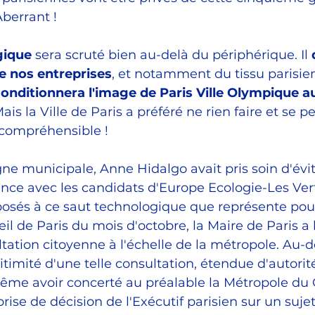
berrant !
gique 
sera scruté bien au-delà du périphérique. Il 
de nos entreprises
, et notamment du tissu parisien
conditionnera l'image de Paris Ville Olympique a
ais la Ville de Paris a préféré ne rien faire et se p
ncompréhensible !
 municipale, Anne Hidalgo avait pris soin d'éviter
ance avec les candidats d'Europe Ecologie-Les Vert
sés à ce saut technologique que représente pourt
seil de Paris du mois d'octobre, la Maire de Paris a
ation citoyenne à l'échelle de la métropole. Au-de
itimité d'une telle consultation, étendue d'autorité
ême avoir concerté au préalable la Métropole du G
ise de décision de l'Exécutif parisien sur un sujet