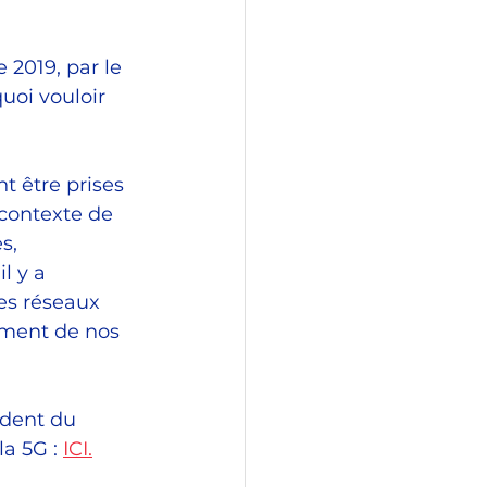
 2019, par le 
uoi vouloir 
t être prises 
 contexte de 
s, 
l y a 
les réseaux 
ement de nos 
ident du 
a 5G : 
ICI.