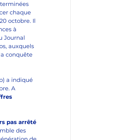
t terminées 
acer chaque 
0 octobre. Il 
nces à 
u Journal 
ros, auxquels 
la conquête 
p) a indiqué 
re. A 
fres 
rs pas arrêté 
semble des 
génération de 