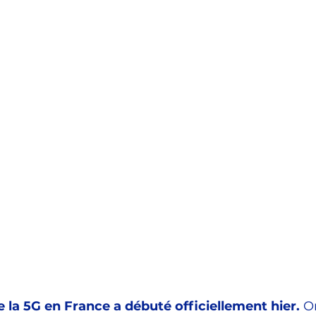
France / Territoires
Questions au Gouvernement
Femmes
Rayonnement
Sports / JO Paris 2024
 la 5G en France a débuté officiellement hier.
 O