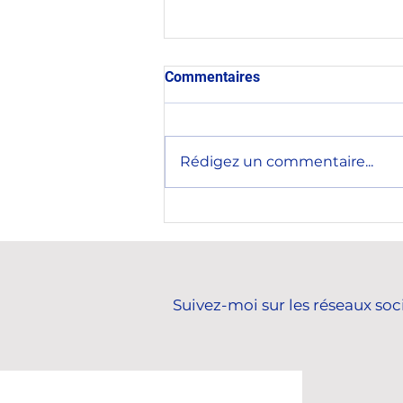
Commentaires
Rédigez un commentaire...
Rencontre avec le nouvel
ambassadeur de la
République de Corée en
France, Son Excellence M.
KWON Hyukwoon.
Suivez-moi sur les réseaux soc