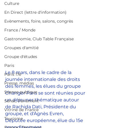
Culture
En Direct (lettre d'information)
Evènements, foire, salons, congrès
France / Monde
Gastronomie, Club Table Française
Groupes d'amitié
Groupe d'études
Paris
Le 8 mars, dans le cadre de la 
Paris 17e
journée internationale des droits 
Presse, médias
des femmes, les élues du groupe 
Séance publique
Changer Paris se sont réunies pour 
un déjeuner thématique autour 
Sénat, Parlement
de Rachida Dati, Présidente du 
Vitrine de France
groupe, et d'Agnès Evren, 
Tourisme
Députée européenne, élue du 15e 
arrondissement.
France / Territoires