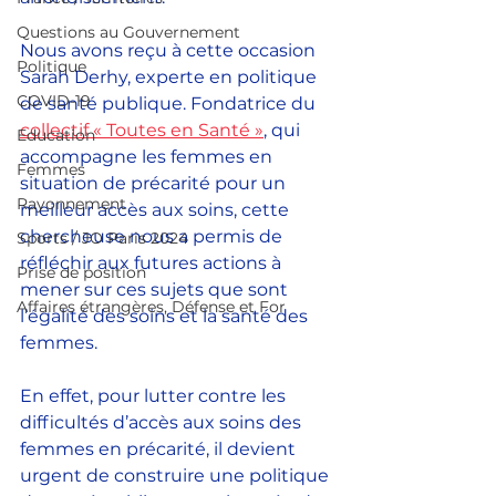
Questions au Gouvernement
Nous avons reçu à cette occasion 
Politique
Sarah Derhy, experte en politique 
COVID-19
de santé publique. Fondatrice du 
collectif « Toutes en Santé »
, qui 
Education
accompagne les femmes en 
Femmes
situation de précarité pour un 
Rayonnement
meilleur accès aux soins, cette 
chercheuse nous a permis de 
Sports / JO Paris 2024
réfléchir aux futures actions à 
Prise de position
mener sur ces sujets que sont 
Affaires étrangères, Défense et For
l’égalité des soins et la santé des 
femmes.
En effet, pour lutter contre les 
difficultés d’accès aux soins des 
femmes en précarité, il devient 
urgent de construire une politique 