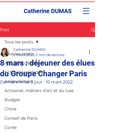
Catherine DUMAS
Post
Tous les posts
Catherine DUMAS
Tous les posts
9 mars 2022
2 min de lecture
8 mars : déjeuner des élues
Actualité générale
du Groupe Changer Paris
Actualité politique
Amendement
Dernière mise à jour :
10 mars 2022
Artisanat, métiers d'art et du luxe
Budget
Chine
Conseil de Paris
Corée